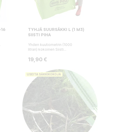
-16
TYHJÄ SUURSÄKKI L (1 M3)
SIISTI PIHA
.
Yhden kuutiometrin (1000
litran) kokoinen Siisti...
Hinta
19,90 €
USEITA SÄKKIKOKOJA