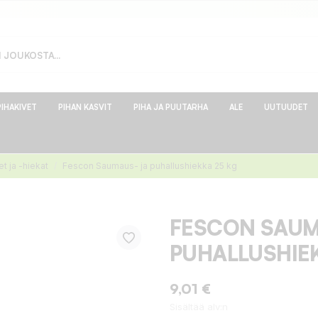
PIHAKIVET
PIHAN KASVIT
PIHA JA PUUTARHA
ALE
UUTUUDET
 ja -hiekat
Fescon Saumaus- ja puhallushiekka 25 kg
FESCON SAUM
PUHALLUSHIE
9,01 €
Sisältää alv:n