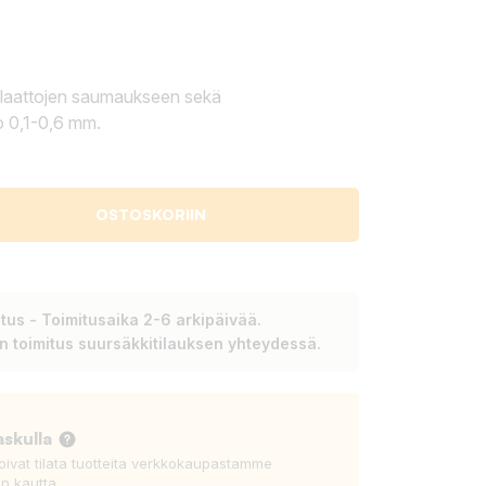
 laattojen saumaukseen sekä
o 0,1-0,6 mm.
OSTOSKORIIN
tus - Toimitusaika 2-6 arkipäivää.
en toimitus suursäkkitilauksen yhteydessä.
askulla
voivat tilata tuotteita verkkokaupastamme
n kautta.