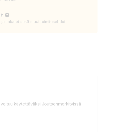
ot
t ja -alueet sekä muut toimitusehdot.
veltuu käytettäväksi Joutsenmerkityissä