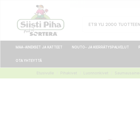
MAA-AINEKSET JA KATTEET
NOUTO- JA KIERRÄTYSPALVELUT
OTA YHTEYTTÄ
Etusivulle
Pihakivet
Luonnonkivet
Saumausaineet