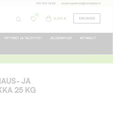
010 323 5858
asiakaspalvelu@siistipiha.fi
0
0,00 €
KIRJAUDU
YRITYKSET JA TALOYHTIÖT
JÄLLEENMYYJÄT
ARTIKKELIT
AUS- JA
KKA 25 KG