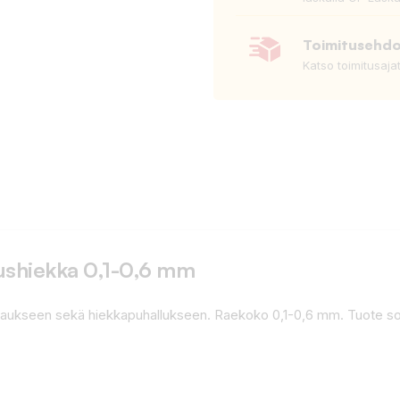
Toimitusehd
Katso toimitusaja
lushiekka 0,1-0,6 mm
maukseen sekä hiekkapuhallukseen. Raekoko 0,1-0,6 mm. Tuote so