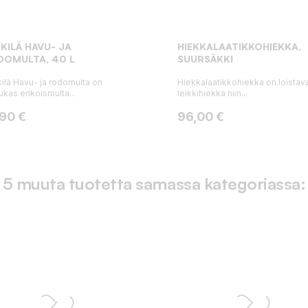
KILÄ HAVU- JA
HIEKKALAATIKKOHIEKKA,
DOMULTA, 40 L
SUURSÄKKI
ilä Havu- ja rodomulta on
Hiekkalaatikkohiekka on loistav
ukas erikoismulta...
leikkihiekka niin...
ta
Hinta
,90 €
96,00 €
5 muuta tuotetta samassa kategoriassa: