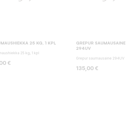
MAUSHIEKKA 25 KG, 1 KPL
GREPUR SAUMAUSAINE
294UV
aushiekka 25 kg, 1 kpl
Grepur saumausaine 294UV
ta
,00 €
Hinta
135,00 €