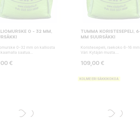
LIOMURSKE 0 - 32 MM,
TUMMA KORISTESEPELI, 6
RSÄKKI
MM SUURSÄKKI
iomurske 0-32 mm on kalliosta
Koristesepeli, raekoko 6-16 mm
kaamalla saatua...
Väri: Kytäjän musta....
ta
Hinta
,00 €
109,00 €
KOLME ERI SÄKKIKOKOA