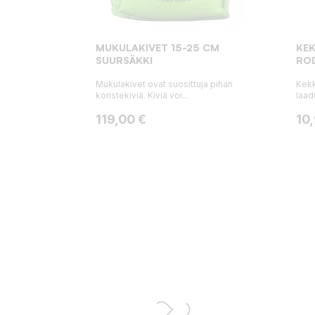
MUKULAKIVET 15-25 CM
KEK
SUURSÄKKI
RO
Mukulakivet ovat suosittuja pihan
Kekk
koristekiviä. Kiviä voi...
laad
Hinta
Hin
119,00 €
10