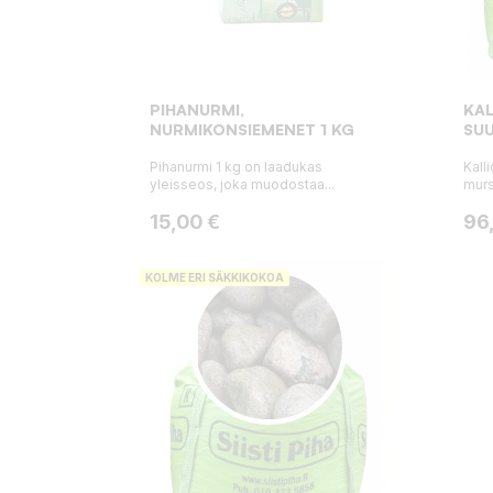
PIHANURMI,
KAL
NURMIKONSIEMENET 1 KG
SUU
Pihanurmi 1 kg on laadukas
Kall
yleisseos, joka muodostaa...
murs
Hinta
Hin
15,00 €
96
KOLME ERI SÄKKIKOKOA