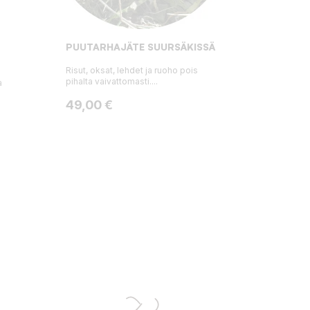
PUUTARHAJÄTE SUURSÄKISSÄ
Risut, oksat, lehdet ja ruoho pois
pihalta vaivattomasti....
a
Hinta
49,00 €