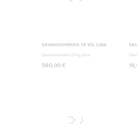
SAUMAUSHIEKKA 25 KG, LAVA
SAU
Saumaushiekka 25 kg, lava
Saum
Hinta
Hin
560,00 €
16