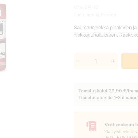
Viite:
SPH25
Tuotemerkki:
Fescon
Saumaushiekka pihakivien ja
hiekkapuhallukseen. Raekok
–
+
Toimituskulut 29,90 €/toimi
Toimitusalueille 1-3 ilmain
Voit maksaa l
Yksityishenkilöt 
laskulla OP Lasku