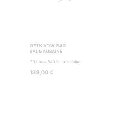
GFTK VDW 840
SAUMAUSAINE
GftK Vdw 840 Saumausaine
Hinta
139,00 €