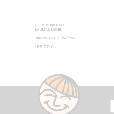
GFTK VDW 850
SAUMAUSAINE
GftK Vdw 850 Saumausaine
Hinta
155,00 €