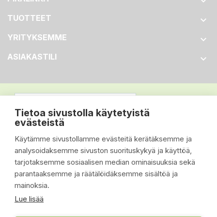

TUOTTEET

YRITYKSEMME

ASIAKASTILI

Tietoa sivustolla käytetyistä
evästeistä
Käytämme sivustollamme evästeitä kerätäksemme ja
analysoidaksemme sivuston suorituskykyä ja käyttöä,
tarjotaksemme sosiaalisen median ominaisuuksia sekä
parantaaksemme ja räätälöidäksemme sisältöä ja
mainoksia.
Lue lisää