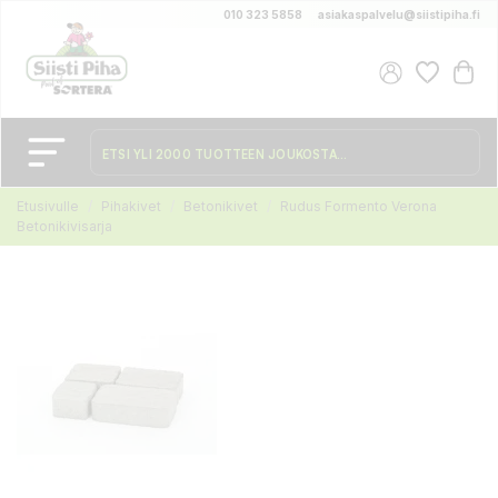
010 323 5858
asiakaspalvelu@siistipiha.fi
Etusivulle
Pihakivet
Betonikivet
Rudus Formento Verona
Betonikivisarja