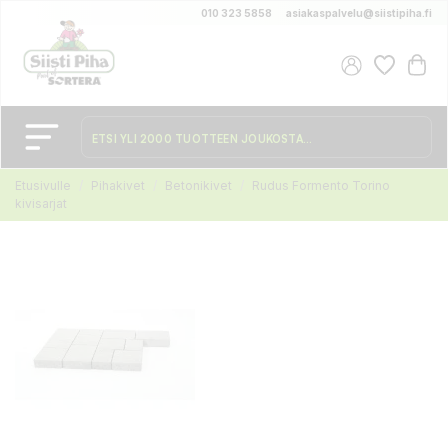
010 323 5858
asiakaspalvelu@siistipiha.fi
Etusivulle
Pihakivet
Betonikivet
Rudus Formento Torino
kivisarjat