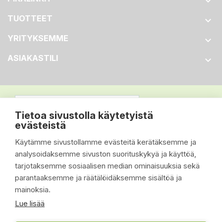

TUOTTEET

YRITYKSEMME

ASIAKASTILI

Tietoa sivustolla käytetyistä
evästeistä
Käytämme sivustollamme evästeitä kerätäksemme ja
analysoidaksemme sivuston suorituskykyä ja käyttöä,
tarjotaksemme sosiaalisen median ominaisuuksia sekä
parantaaksemme ja räätälöidäksemme sisältöä ja
mainoksia.
Lue lisää