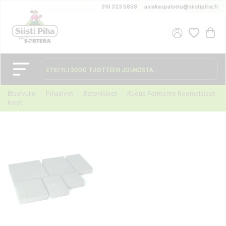
010 323 5858
asiakaspalvelu@siistipiha.fi
Etusivulle
Pihakivet
Betonikivet
Rudus Formento Roomalaiset
kivet