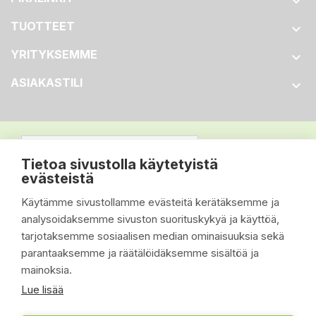

TUOTTEET

YRITYKSEMME

ASIAKASTILI

Tietoa sivustolla käytetyistä
evästeistä
Käytämme sivustollamme evästeitä kerätäksemme ja
analysoidaksemme sivuston suorituskykyä ja käyttöä,
tarjotaksemme sosiaalisen median ominaisuuksia sekä
parantaaksemme ja räätälöidäksemme sisältöä ja
mainoksia.
Lue lisää