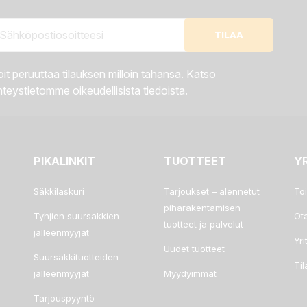
it peruuttaa tilauksen milloin tahansa. Katso
teystietomme oikeudellisista tiedoista.
PIKALINKIT
TUOTTEET
Y
Säkkilaskuri
Tarjoukset – alennetut
To
piharakentamisen
Tyhjien suursäkkien
Ot
tuotteet ja palvelut
jälleenmyyjät
Yri
Uudet tuotteet
Suursäkkituotteiden
Ti
jälleenmyyjät
Myydyimmät
Tarjouspyyntö