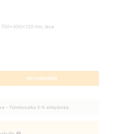
el 750x400x130 mm, lava
OSTOSKORIIN
a - Toimitusaika 3-6 arkipäivää.
askulla