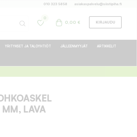
010 323 5858
asiakaspalvelu@siistipiha.fi
0
0,00 €
KIRJAUDU
YRITYKSET JA TALOYHTIÖT
JÄLLEENMYYJÄT
ARTIKKELIT
LOHKOASKEL
 MM, LAVA