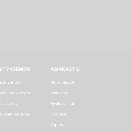
RITYKSEMME
ASIAKASTILI
imitusehdot
Henkilötiedot
a meihin yhteyttä
Tilaukset
tysesittely
Hyvityslaskut
lauksen peruutus
Osoitteet
Kupongit