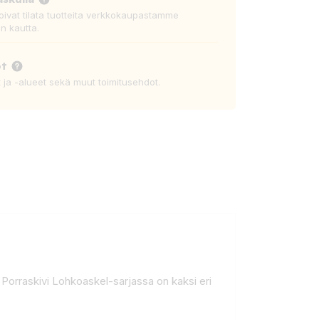
voivat tilata tuotteita verkkokaupastamme
n kautta.
ot
t ja -alueet sekä muut toimitusehdot.
. Porraskivi Lohkoaskel-sarjassa on kaksi eri