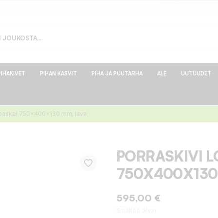
PIHAKIVET
PIHAN KASVIT
PIHA JA PUUTARHA
ALE
UUTUUDET
koaskel 750x400x130 mm, lava
PORRASKIVI 
750X400X130
595,00 €
Sisältää alv:n