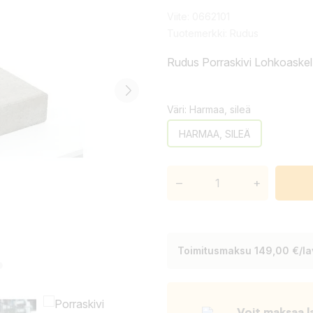
Viite:
0662101
Tuotemerkki:
Rudus
Rudus Porraskivi Lohkoask
Väri: Harmaa, sileä
HARMAA, SILEÄ
–
+
Toimitusmaksu 149,00 €/lav
Voit maksaa l