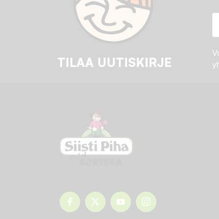
Vo
TILAA UUTISKIRJE
yh