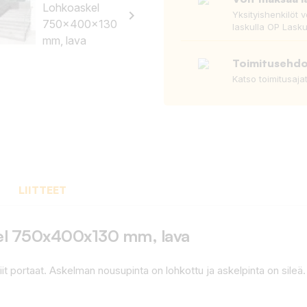
keyboard_arrow_right
Yksityishenkilöt 
laskulla OP Lasku
Toimitusehd
Katso toimitusaja
LIITTEET
kel 750x400x130 mm, lava
niit portaat. Askelman nousupinta on lohkottu ja askelpinta on sileä