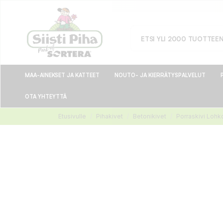
MAA-AINEKSET JA KATTEET
NOUTO- JA KIERRÄTYSPALVELUT
OTA YHTEYTTÄ
Etusivulle
Pihakivet
Betonikivet
Porraskivi Loh