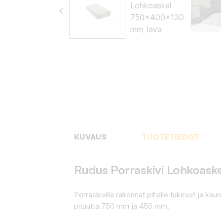
keyboard_arrow_left
KUVAUS
TUOTETIEDOT
Rudus Porraskivi Lohkoas
Porraskivillä rakennat pihalle tukevat ja kau
pituutta 750 mm ja 450 mm.