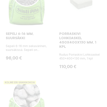
SEPELI 6-16 MM,
PORRASKIVI
SUURSÄKKI
LOHKOASKEL
450X400X130 MM, 1
Sepeli 6-16 mm sekavärinen,
KPL
suursäkissä. Sepeli on...
Rudus Porraskivi Lohkoaskel
Hinta
96,00 €
450x400x130 mm, 1 kpl
Hinta
110,00 €
KOLME ERI SÄKKIKOKOA