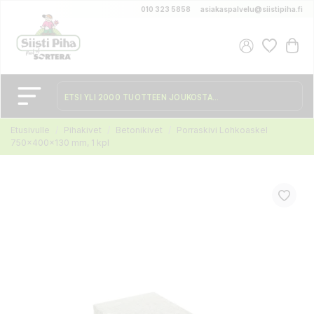
010 323 5858
asiakaspalvelu@siistipiha.fi
Etusivulle
Pihakivet
Betonikivet
Porraskivi Lohkoaskel
750x400x130 mm, 1 kpl