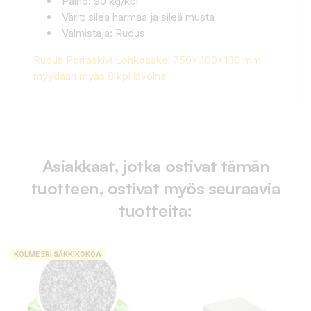
Paino: 90 kg/kpl
Värit: sileä harmaa ja sileä musta
Valmistaja: Rudus
Rudus Porraskivi Lohkoaskel 750x400x130 mm
myydään myäs 8 kpl lavoina
Asiakkaat, jotka ostivat tämän
tuotteen, ostivat myös seuraavia
tuotteita:
KOLME ERI SÄKKIKOKOA