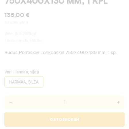
750X400X130 MM, 1 KPL
135,00 €
Sisältää alv:n
Viite:
0662101kpl
Tuotemerkki:
Rudus
Rudus Porraskivi Lohkoaskel 750x400x130 mm, 1 kpl
Väri: Harmaa, sileä
HARMAA, SILEÄ
–
+
OSTOSKORIIN