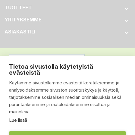
TUOTTEET

YRITYKSEMME

ASIAKASTILI

Tietoa sivustolla käytetyistä
evästeistä
Käytämme sivustollamme evästeitä kerätäksemme ja
analysoidaksemme sivuston suorituskykyä ja käyttöä,
tarjotaksemme sosiaalisen median ominaisuuksia sekä
parantaaksemme ja räätälöidäksemme sisältöä ja
mainoksia.
Lue lisää