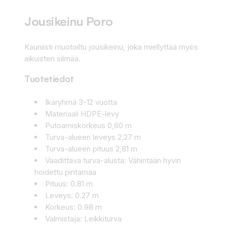
Jousikeinu Poro
Kauniisti muotoiltu jousikeinu, joka miellyttää myös
aikuisten silmää.
Tuotetiedot
Ikäryhmä 3-12 vuotta
Materiaali HDPE-levy
Putoamiskorkeus 0,60 m
Turva-alueen leveys 2,27 m
Turva-alueen pituus 2,81 m
Vaadittava turva-alusta: Vähintään hyvin
hoidettu pintamaa
Pituus: 0.81 m
Leveys: 0.27 m
Korkeus: 0.98 m
Valmistaja: Leikkiturva