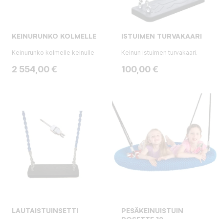
KEINURUNKO KOLMELLE
ISTUIMEN TURVAKAARI
Keinurunko kolmelle keinulle
Keinun istuimen turvakaari.
Hinta
Hinta
2 554,00 €
100,00 €
LAUTAISTUINSETTI
PESÄKEINUISTUIN