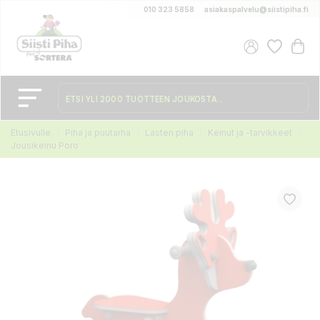
010 323 5858
asiakaspalvelu@siistipiha.fi
Etusivulle
Piha ja puutarha
Lasten piha
Keinut ja -tarvikkeet
Jousikeinu Poro