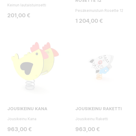
ROSETTE 12
Keinun lautaistuinsetti
Pesäkeinuistuin Rosette 12
Hinta
201,00 €
Hinta
1 204,00 €
JOUSIKEINU KANA
JOUSIKEINU RAKETTI
Jousikeinu Kana
Jousikeinu Raketti
Hinta
Hinta
963,00 €
963,00 €