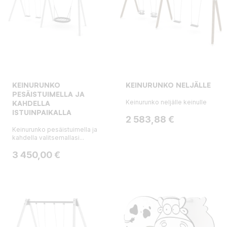
KEINURUNKO
KEINURUNKO NELJÄLLE
PESÄISTUIMELLA JA
Keinurunko neljälle keinulle
KAHDELLA
ISTUINPAIKALLA
Hinta
2 583,88 €
Keinurunko pesäistuimella ja
kahdella valitsemallasi...
Hinta
3 450,00 €