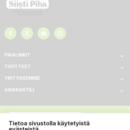
PIKALINKIT

TUOTTEET

YRITYKSEMME

ASIAKASTILI

Tietoa sivustolla käytetyistä
evästeistä