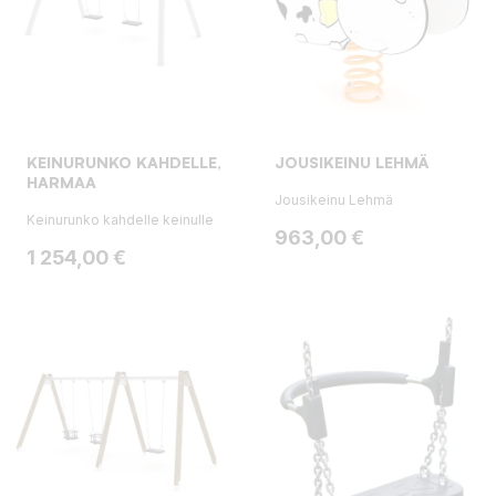
KEINURUNKO KAHDELLE,
JOUSIKEINU LEHMÄ
HARMAA
Jousikeinu Lehmä
Keinurunko kahdelle keinulle
Hinta
963,00 €
Hinta
1 254,00 €