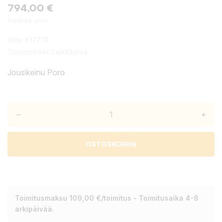
794,00 €
Sisältää alv:n
Viite:
K177111
Tuotemerkki:
Leikkiturva
Jousikeinu Poro
–
+
OSTOSKORIIN
Toimitusmaksu 109,00 €/toimitus - Toimitusaika 4-8
arkipäivää.