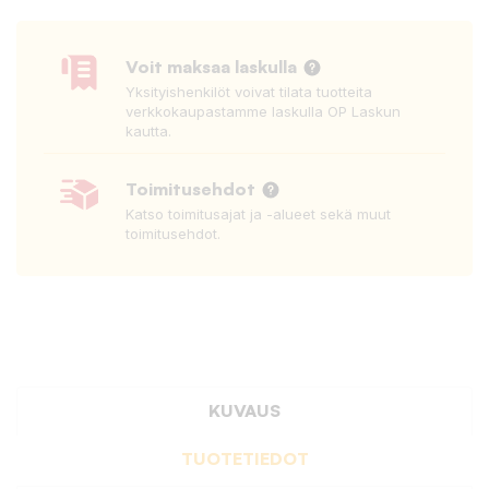
Voit maksaa laskulla
Yksityishenkilöt voivat tilata tuotteita
verkkokaupastamme laskulla OP Laskun
kautta.
Toimitusehdot
Katso toimitusajat ja -alueet sekä muut
toimitusehdot.
KUVAUS
TUOTETIEDOT