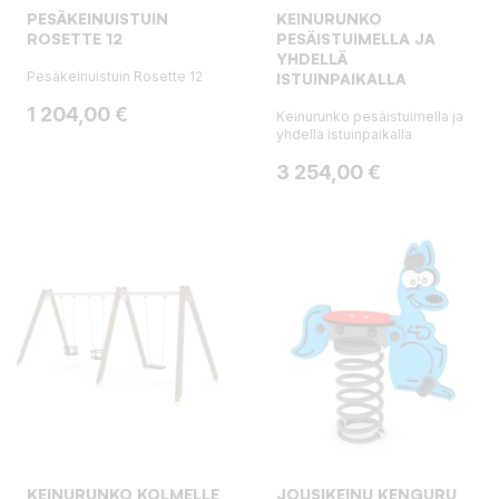
PESÄKEINUISTUIN
KEINURUNKO
ROSETTE 12
PESÄISTUIMELLA JA
YHDELLÄ
Pesäkeinuistuin Rosette 12
ISTUINPAIKALLA
Hinta
1 204,00 €
Keinurunko pesäistuimella ja
yhdellä istuinpaikalla
Hinta
3 254,00 €
KEINURUNKO KOLMELLE
JOUSIKEINU KENGURU