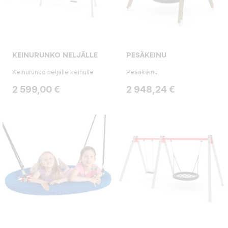
KEINURUNKO NELJÄLLE
PESÄKEINU
Keinurunko neljälle keinulle
Pesäkeinu
Hinta
Hinta
2 599,00 €
2 948,24 €