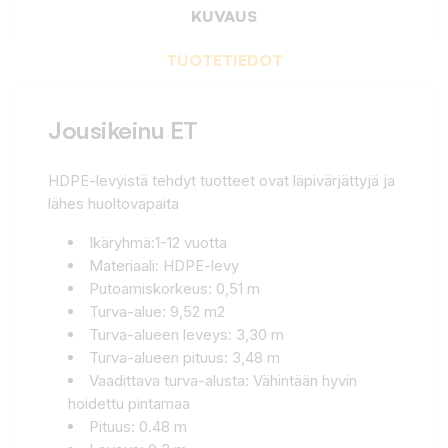
KUVAUS
TUOTETIEDOT
Jousikeinu ET
HDPE-levyistä tehdyt tuotteet ovat läpivärjättyjä ja
lähes huoltovapaita
Ikäryhmä:1-12 vuotta
Materiaali: HDPE-levy
Putoamiskorkeus: 0,51 m
Turva-alue: 9,52 m2
Turva-alueen leveys: 3,30 m
Turva-alueen pituus: 3,48 m
Vaadittava turva-alusta: Vähintään hyvin
hoidettu pintamaa
Pituus: 0.48 m