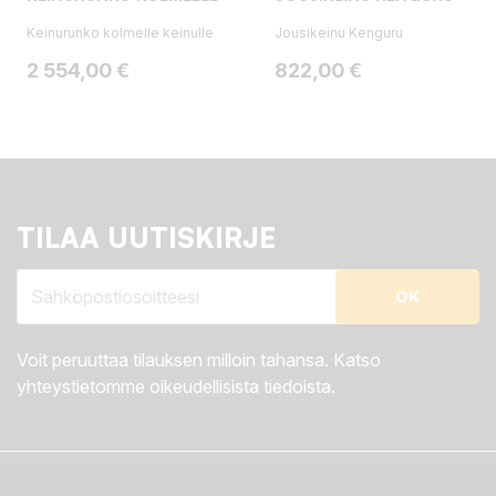
Keinurunko kolmelle keinulle
Jousikeinu Kenguru
Hinta
Hinta
2 554,00 €
822,00 €
TILAA UUTISKIRJE
Voit peruuttaa tilauksen milloin tahansa. Katso
yhteystietomme oikeudellisista tiedoista.