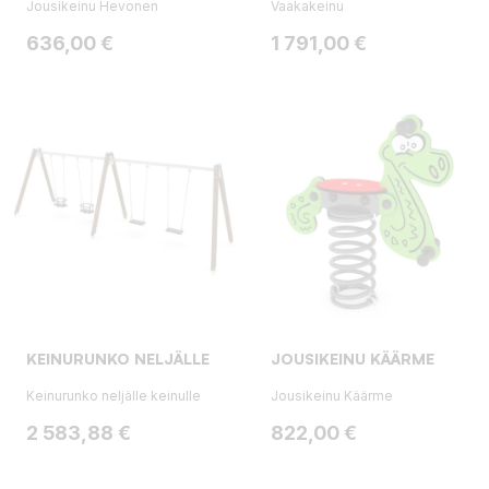
Jousikeinu Hevonen
Vaakakeinu
Hinta
Hinta
636,00 €
1 791,00 €
KEINURUNKO NELJÄLLE
JOUSIKEINU KÄÄRME
Keinurunko neljälle keinulle
Jousikeinu Käärme
Hinta
Hinta
2 583,88 €
822,00 €