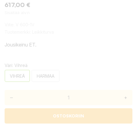
617,00 €
Sisältää alv:n
Viite:
V 600-1V
Tuotemerkki:
Leikkiturva
Jousikeinu ET.
Väri: Vihreä
VIHREÄ
HARMAA
–
+
OSTOSKORIIN