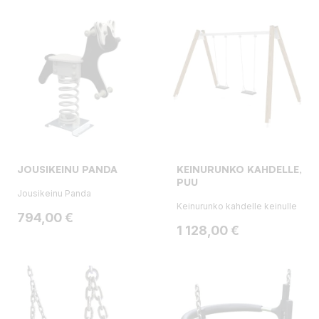
JOUSIKEINU PANDA
KEINURUNKO KAHDELLE,
PUU
Jousikeinu Panda
Keinurunko kahdelle keinulle
Hinta
794,00 €
Hinta
1 128,00 €