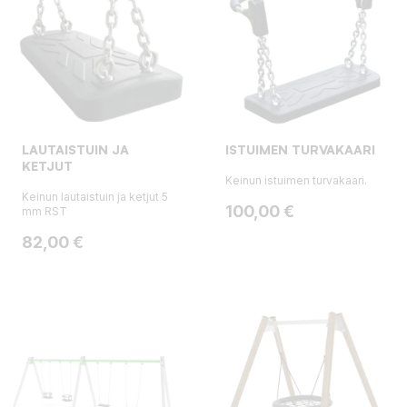
LAUTAISTUIN JA
ISTUIMEN TURVAKAARI
KETJUT
Keinun istuimen turvakaari.
Keinun lautaistuin ja ketjut 5
Hinta
100,00 €
mm RST
Hinta
82,00 €