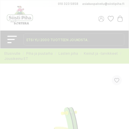
010 323 5858
asiakaspalvelu@siistipiha.fi
Etusivulle
Piha ja puutarha
Lasten piha
Keinut ja -tarvikkeet
Jousikeinu ET