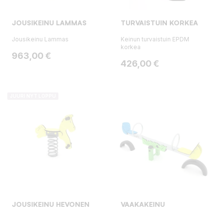
JOUSIKEINU LAMMAS
TURVAISTUIN KORKEA
Jousikeinu Lammas
Keinun turvaistuin EPDM
korkea
Hinta
963,00 €
Hinta
426,00 €
JUURI NYT LOPPU
JOUSIKEINU HEVONEN
VAAKAKEINU