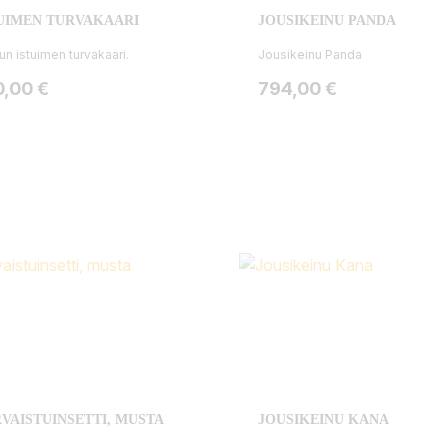
UIMEN TURVAKAARI
JOUSIKEINU PANDA
un istuimen turvakaari.
Jousikeinu Panda
ta
Hinta
0,00 €
794,00 €
VAISTUINSETTI, MUSTA
JOUSIKEINU KANA