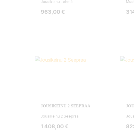
Jousikeinu Lehmä
Must
Hinta
Hin
963,00 €
31
JOUSIKEINU 2 SEEPRAA
JOU
Jousikeinu 2 Seepraa
Jous
Hinta
Hin
1 408,00 €
82