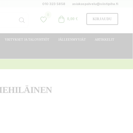
010 323 5858
asiakaspalvelu@siistipiha.fi
0
0,00 €
KIRJAUDU
YRITYKSET JA TALOYHTIÖT
JÄLLEENMYYJÄT
ARTIKKELIT
MEHILÄINEN