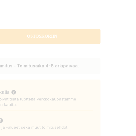
OSTOSKORIIN
mitus - Toimitusaika 4-8 arkipäivää.
kulla
voivat tilata tuotteita verkkokaupastamme
n kautta.
t ja -alueet sekä muut toimitusehdot.