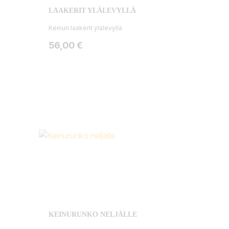
LAAKERIT YLÄLEVYLLÄ
Keinun laakerit ylälevyllä
Hinta
56,00 €
KEINURUNKO NELJÄLLE