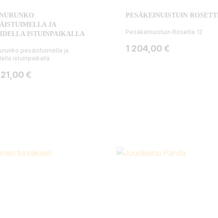
INURUNKO
PESÄKEINUISTUIN ROSETT
ÄISTUIMELLA JA
Pesäkeinuistuin Rosette 12
DELLA ISTUINPAIKALLA
Hinta
1 204,00 €
urunko pesäistuimella ja
ella istuinpaikalla
ta
321,00 €