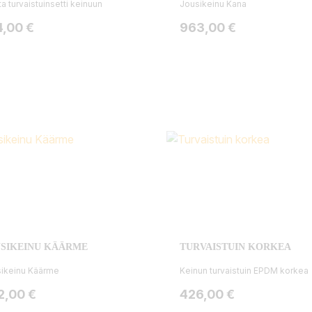
a turvaistuinsetti keinuun
Jousikeinu Kana
ta
Hinta
4,00 €
963,00 €
SIKEINU KÄÄRME
TURVAISTUIN KORKEA
ikeinu Käärme
Keinun turvaistuin EPDM korkea
ta
Hinta
2,00 €
426,00 €