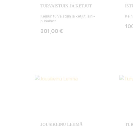
TURVAISTUIN JA KETJUT
IST
Keinun turvaistuin ja ketjut, sini-
Kein
punainen
Hin
10
Hinta
201,00 €
JOUSIKEINU LEHMÄ
TUR