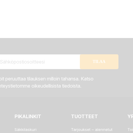
it peruuttaa tilauksen milloin tahansa. Katso
teystietomme oikeudellisista tiedoista.
PIKALINKIT
TUOTTEET
Y
Säkkilaskuri
Tarjoukset – alennetut
To