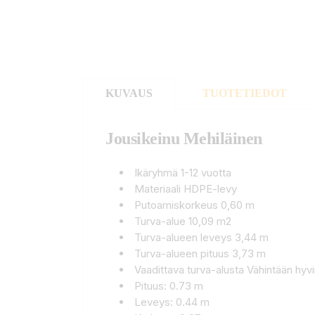
KUVAUS
TUOTETIEDOT
Jousikeinu Mehiläinen
Ikäryhmä 1-12 vuotta
Materiaali HDPE-levy
Putoamiskorkeus 0,60 m
Turva-alue 10,09 m2
Turva-alueen leveys 3,44 m
Turva-alueen pituus 3,73 m
Vaadittava turva-alusta Vähintään hyv
Pituus: 0.73 m
Leveys: 0.44 m