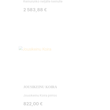
Keinurunko neljälle keinulle
Hinta
2 583,88 €
JOUSIKEINU KOIRA
Jousikeinu Koira piirros
Hinta
822,00 €