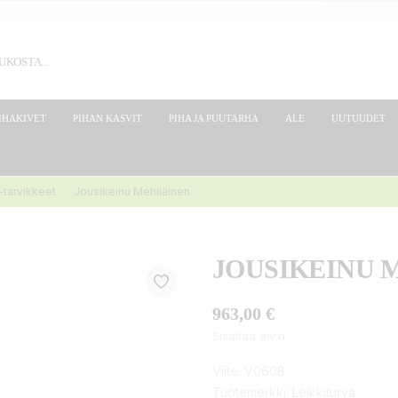
IHAKIVET
PIHAN KASVIT
PIHA JA PUUTARHA
ALE
UUTUUDET
 -tarvikkeet
Jousikeinu Mehiläinen
JOUSIKEINU 
963,00 €
Sisältää alv:n
Viite:
V0608
Tuotemerkki:
Leikkiturva