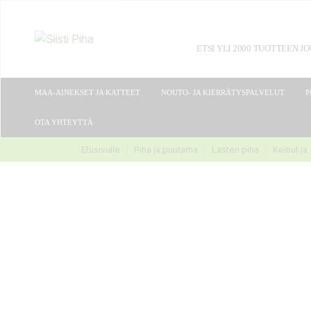
MAA-AINEKSET JA KATTEET
NOUTO- JA KIERRÄTYSPALVELUT
P
OTA YHTEYTTÄ
Etusivulle
Piha ja puutarha
Lasten piha
Keinut ja