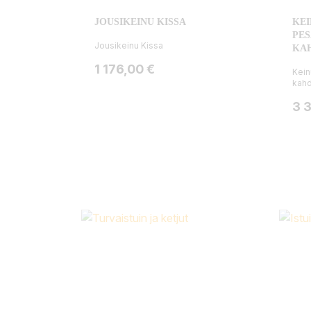
JOUSIKEINU KISSA
KE
PES
Jousikeinu Kissa
KAH
Hinta
1 176,00 €
Kein
kahd
Hin
3 