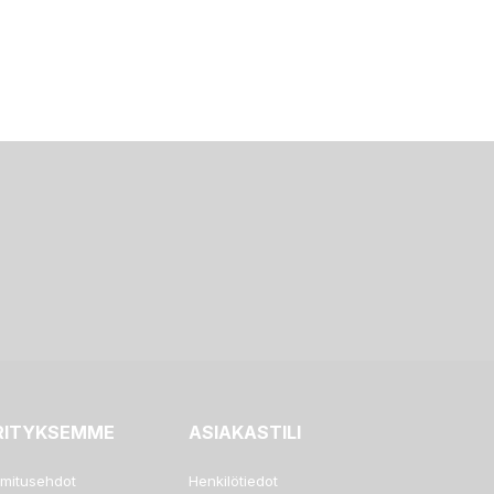
RITYKSEMME
ASIAKASTILI
imitusehdot
Henkilötiedot