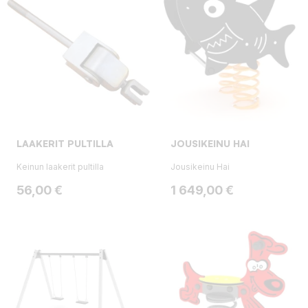
LAAKERIT PULTILLA
JOUSIKEINU HAI
Keinun laakerit pultilla
Jousikeinu Hai
Hinta
Hinta
56,00 €
1 649,00 €