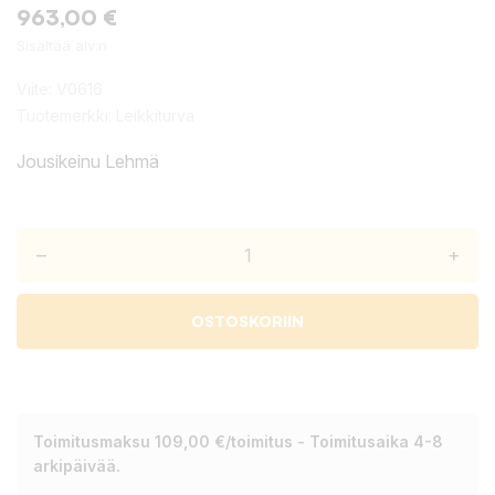
963,00 €
Sisältää alv:n
Viite:
V0616
Tuotemerkki:
Leikkiturva
Jousikeinu Lehmä
–
+
OSTOSKORIIN
Toimitusmaksu 109,00 €/toimitus - Toimitusaika 4-8
arkipäivää.