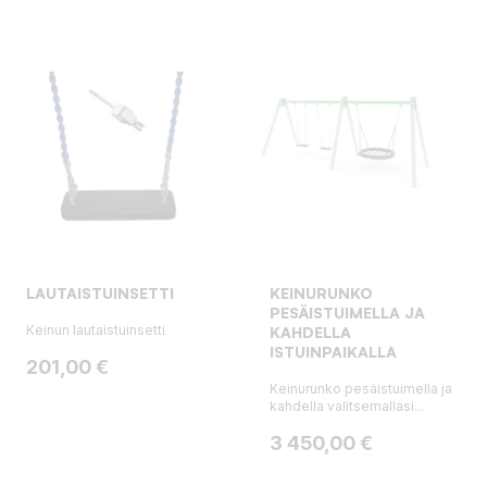
LAUTAISTUINSETTI
KEINURUNKO
PESÄISTUIMELLA JA
Keinun lautaistuinsetti
KAHDELLA
ISTUINPAIKALLA
Hinta
201,00 €
Keinurunko pesäistuimella ja
kahdella valitsemallasi...
Hinta
3 450,00 €