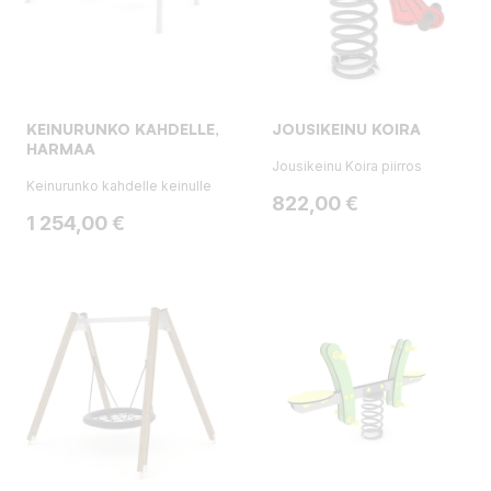
KEINURUNKO KAHDELLE,
JOUSIKEINU KOIRA
HARMAA
Jousikeinu Koira piirros
Keinurunko kahdelle keinulle
Hinta
822,00 €
Hinta
1 254,00 €