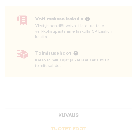
Voit maksaa laskulla
Yksityishenkilöt voivat tilata tuotteita
verkkokaupastamme laskulla OP Laskun
kautta.
Toimitusehdot
Katso toimitusajat ja -alueet sekä muut
toimitusehdot.
KUVAUS
TUOTETIEDOT