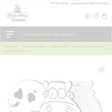
010 323 5858
asiakaspalvelu@siistipiha.fi
Etusivulle
Piha ja puutarha
Lasten piha
Keinut ja -tarvikkeet
Jousikeinu Lehmä