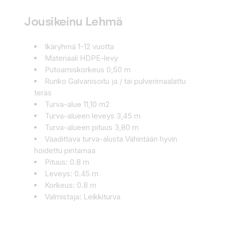
Jousikeinu Lehmä
Ikäryhmä 1-12 vuotta
Materiaali HDPE-levy
Putoamiskorkeus 0,50 m
Runko Galvanisoitu ja / tai pulverimaalattu
teräs
Turva-alue 11,10 m2
Turva-alueen leveys 3,45 m
Turva-alueen pituus 3,80 m
Vaadittava turva-alusta Vähintään hyvin
hoidettu pintamaa
Pituus: 0.8 m
Leveys: 0.45 m
Korkeus: 0.8 m
Valmistaja: Leikkiturva