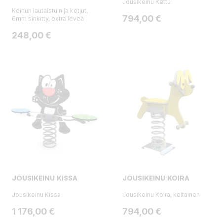
Jousikeinu Kettu
Keinun lautaistuin ja ketjut,
Hinta
794,00 €
6mm sinkitty, extra leveä
Hinta
248,00 €
JOUSIKEINU KISSA
JOUSIKEINU KOIRA
Jousikeinu Kissa
Jousikeinu Koira, keltainen
Hinta
Hinta
1 176,00 €
794,00 €