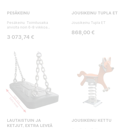
PESÄKEINU
JOUSIKEINU TUPLA ET
Pesäkeinu Toimitusaika
Jousikeinu Tupla ET
arviolta noin 6-8 viikkoa...
Hinta
868,00 €
Hinta
3 073,74 €
LAUTAISTUIN JA
JOUSIKEINU KETTU
KETJUT, EXTRA LEVEÄ