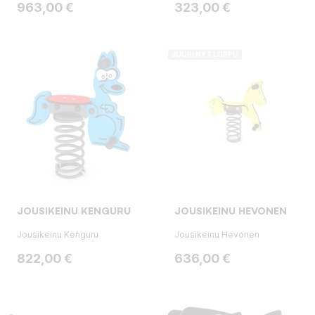
Hinta
Hinta
963,00 €
323,00 €
JUURI NYT LOPPU
JOUSIKEINU KENGURU
JOUSIKEINU HEVONEN
Jousikeinu Kenguru
Jousikeinu Hevonen
Hinta
Hinta
822,00 €
636,00 €