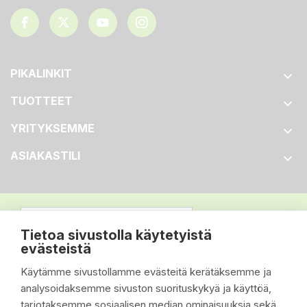
PIKALINKIT

TUOTTEET

YRITYKSEMME

ASIAKASTILI

Tietoa sivustolla käytetyistä
evästeistä
Käytämme sivustollamme evästeitä kerätäksemme ja
analysoidaksemme sivuston suorituskykyä ja käyttöä,
tarjotaksemme sosiaalisen median ominaisuuksia sekä