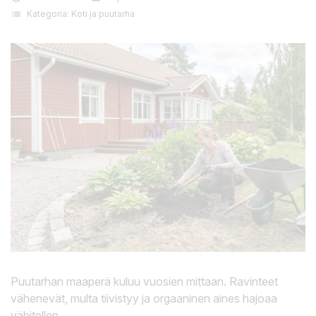
list
Kategoria:
Koti ja puutarha
Puutarhan maaperä kuluu vuosien mittaan. Ravinteet
vähenevät, multa tiivistyy ja orgaaninen aines hajoaa
vähitellen.