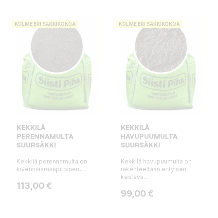
KOLME ERI SÄKKIKOKOA
KOLME ERI SÄKKIKOKOA
KEKKILÄ
KEKKILÄ
PERENNAMULTA
HAVUPUUMULTA
SUURSÄKKI
SUURSÄKKI
Kekkilä perennamulta on
Kekkilä havupuumulta on
kivennäismaapitoinen,...
rakenteeltaan erityisen
kestävä...
Hinta
113,00 €
Hinta
99,00 €