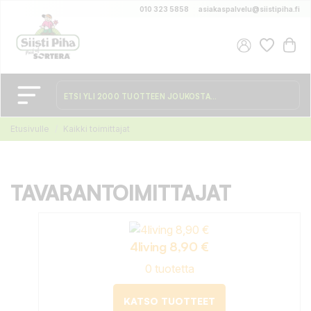
010 323 5858
asiakaspalvelu@siistipiha.fi
Etusivulle
Kaikki toimittajat
TAVARANTOIMITTAJAT
4living 8,90 €
0 tuotetta
KATSO TUOTTEET