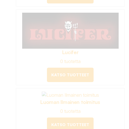
Lucifer
0 tuotetta
KATSO TUOTTEET
Luoman Ilmainen toimitus
0 tuotetta
KATSO TUOTTEET