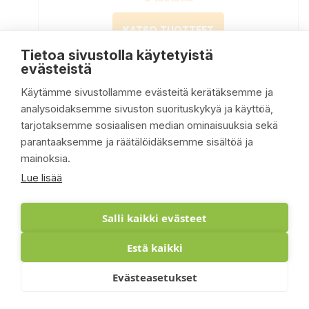
KATSO TUOTTEET
Tietoa sivustolla käytetyistä
evästeistä
Käytämme sivustollamme evästeitä kerätäksemme ja
Pollen Paras
analysoidaksemme sivuston suorituskykyä ja käyttöä,
0 tuotetta
tarjotaksemme sosiaalisen median ominaisuuksia sekä
parantaaksemme ja räätälöidäksemme sisältöä ja
KATSO TUOTTEET
mainoksia.
Lue lisää
Pollen Paras 5,90€
Salli kaikki evästeet
0 tuotetta
Estä kaikki
KATSO TUOTTEET
Evästeasetukset