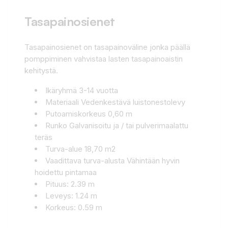
Tasapainosienet
Tasapainosienet on tasapainoväline jonka päällä
pomppiminen vahvistaa lasten tasapainoaistin
kehitystä.
Ikäryhmä 3-14 vuotta
Materiaali Vedenkestävä luistonestolevy
Putoamiskorkeus 0,60 m
Runko Galvanisoitu ja / tai pulverimaalattu
teräs
Turva-alue 18,70 m2
Vaadittava turva-alusta Vähintään hyvin
hoidettu pintamaa
Pituus: 2.39 m
Leveys: 1.24 m
Korkeus: 0.59 m