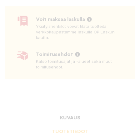
Voit maksaa laskulla
Yksityishenkilöt voivat tilata tuotteita
verkkokaupastamme laskulla OP Laskun
kautta.
Toimitusehdot
Katso toimitusajat ja -alueet sekä muut
toimitusehdot.
KUVAUS
TUOTETIEDOT