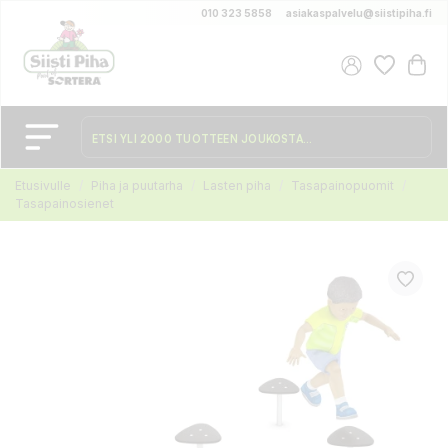
010 323 5858
asiakaspalvelu@siistipiha.fi
Etusivulle
Piha ja puutarha
Lasten piha
Tasapainopuomit
Tasapainosienet