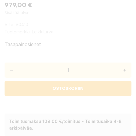
979,00 €
Sisältää alv:n
Viite:
V0410
Tuotemerkki:
Leikkiturva
Tasapainosienet
–
+
OSTOSKORIIN
Toimitusmaksu 109,00 €/toimitus - Toimitusaika 4-8
arkipäivää.