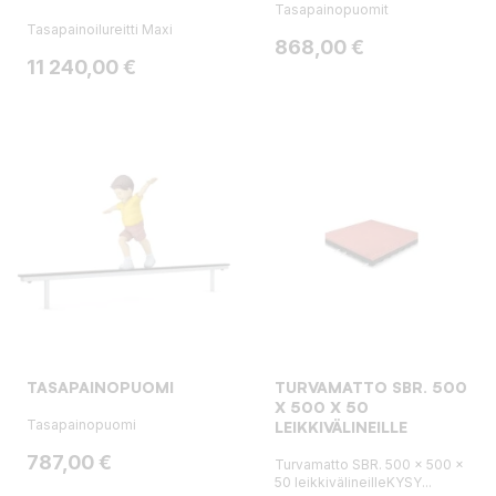
Tasapainopuomit
Tasapainoilureitti Maxi
Hinta
868,00 €
Hinta
11 240,00 €
TASAPAINOPUOMI
TURVAMATTO SBR. 500
X 500 X 50
Tasapainopuomi
LEIKKIVÄLINEILLE
Hinta
787,00 €
Turvamatto SBR. 500 x 500 x
50 leikkivälineilleKYSY...