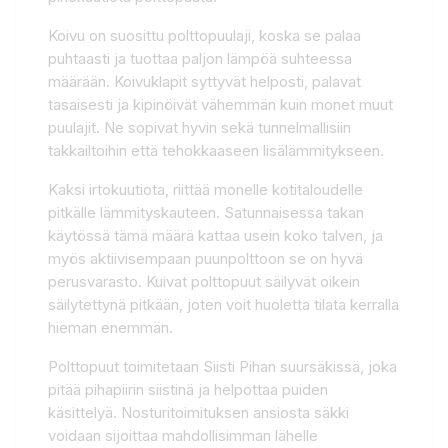
Koivu on suosittu polttopuulaji, koska se palaa
puhtaasti ja tuottaa paljon lämpöä suhteessa
määrään. Koivuklapit syttyvät helposti, palavat
tasaisesti ja kipinöivät vähemmän kuin monet muut
puulajit. Ne sopivat hyvin sekä tunnelmallisiin
takkailtoihin että tehokkaaseen lisälämmitykseen.
Kaksi irtokuutiota, riittää monelle kotitaloudelle
pitkälle lämmityskauteen. Satunnaisessa takan
käytössä tämä määrä kattaa usein koko talven, ja
myös aktiivisempaan puunpolttoon se on hyvä
perusvarasto. Kuivat polttopuut säilyvät oikein
säilytettynä pitkään, joten voit huoletta tilata kerralla
hieman enemmän.
Polttopuut toimitetaan Siisti Pihan suursäkissä, joka
pitää pihapiirin siistinä ja helpottaa puiden
käsittelyä. Nosturitoimituksen ansiosta säkki
voidaan sijoittaa mahdollisimman lähelle