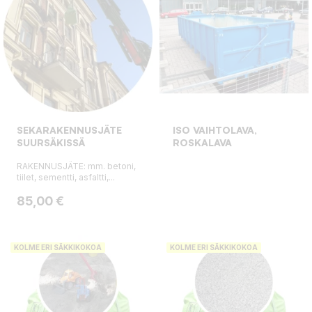
SEKARAKENNUSJÄTE
ISO VAIHTOLAVA,
SUURSÄKISSÄ
ROSKALAVA
RAKENNUSJÄTE: mm. betoni,
tiilet, sementti, asfaltti,...
Hinta
85,00 €
KOLME ERI SÄKKIKOKOA
KOLME ERI SÄKKIKOKOA