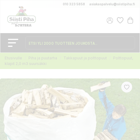
010 323 5858
asiakaspalvelu@siistipiha.fi
Etusivulle
Piha ja puutarha
Takkapuut ja polttopuut
Polttopuut,
klapit 2,0 m3 suursäkki