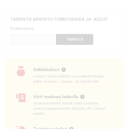
TARKISTA ARVIOITU TOIMITUSAIKA JA -KULUT
Postinumero
TARKISTA
Säkkilaskuri
Laskuri toimii kaikilla suursäkkituotteilla,
paitsi mukula-, noppa- ja nupukivillä
Voit maksaa laskulla
Yksityishenkilöt voivat tilata tuotteita
verkkokaupastamme laskulla OP Laskun
kautta.
Toimitusehdot