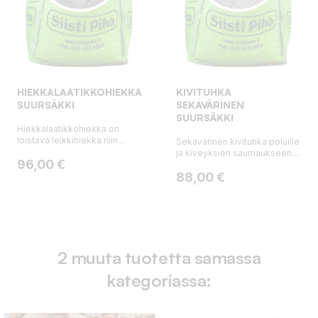
HIEKKALAATIKKOHIEKKA,
KIVITUHKA
SUURSÄKKI
SEKAVÄRINEN
SUURSÄKKI
Hiekkalaatikkohiekka on
loistava leikkihiekka niin...
Sekavärinen kivituhka poluille
ja kiveyksien saumaukseen....
Hinta
96,00 €
Hinta
88,00 €
2 muuta tuotetta samassa
kategoriassa: