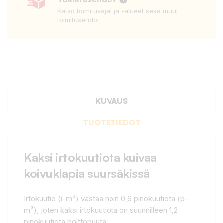
Katso toimitusajat ja -alueet sekä muut
toimitusehdot.
KUVAUS
TUOTETIEDOT
Kaksi irtokuutiota kuivaa
koivuklapia suursäkissä
Irtokuutio (i-m³) vastaa noin 0,6 pinokuutiota (p-
m³), joten kaksi irtokuutiota on suunnilleen 1,2
pinokuutiota polttopuuta.