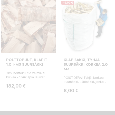
- 9,00 €
POLTTOPUUT, KLAPIT
KLAPISÄKKI, TYHJÄ
1,0 I-M3 SUURSÄKKI
SUURSÄKKI KORKEA 2,0
M3
Yksi heittokuutio valmiiksi
kuivaa koivuklapia. Kuivat...
POISTOERÄ! Tyhjä, korkea
suursäkki. Jättisäkki, jonka...
Hinta
182,00 €
Hinta
Normaalihinta
8,00 €