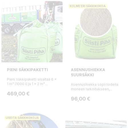
KOLME ERI SÄKKIKOKOA
PIENI SÄKKIPAKETTI
ASENNUSHIEKKA
SUURSÄKKI
Pieni säkkipaketti sisältää 6 x
1 m³ (1000 l) ja 1 x 2 m³...
Asennushiekka sopii todella
moneen tarkoitukseen,...
Hinta
469,00 €
Hinta
96,00 €
USEITA SÄKKIKOKOJA