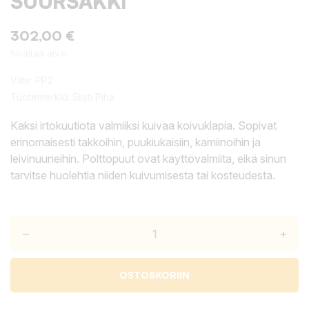
SUURSÄKKI
302,00 €
Sisältää alv:n
Viite:
PP2
Tuotemerkki:
Siisti Piha
Kaksi irtokuutiota valmiiksi kuivaa koivuklapia. Sopivat
erinomaisesti takkoihin, puukiukaisiin, kamiinoihin ja
leivinuuneihin. Polttopuut ovat käyttövalmiita, eikä sinun
tarvitse huolehtia niiden kuivumisesta tai kosteudesta.
–
+
OSTOSKORIIN