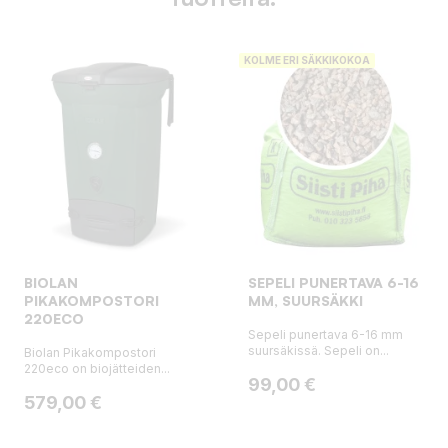
KOLME ERI SÄKKIKOKOA
BIOLAN
SEPELI PUNERTAVA 6-16
PIKAKOMPOSTORI
MM, SUURSÄKKI
220ECO
Sepeli punertava 6-16 mm
suursäkissä. Sepeli on...
Biolan Pikakompostori
220eco on biojätteiden...
Hinta
99,00 €
Hinta
579,00 €