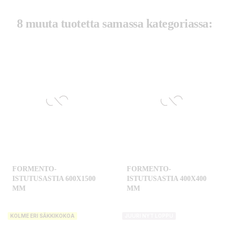
8 muuta tuotetta samassa kategoriassa:
FORMENTO-
FORMENTO-
ISTUTUSASTIA 600X1500
ISTUTUSASTIA 400X400
MM
MM
KOLME ERI SÄKKIKOKOA
JUURI NYT LOPPU