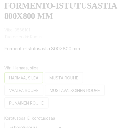
FORMENTO-ISTUTUSASTIA
800X800 MM
Viite:
0568101
Tuotemerkki:
Rudus
Formento-Istutusastia 800x800 mm
Väri: Harmaa, sileä
HARMAA, SILEÄ
MUSTA ROUHE
VAALEA ROUHE
MUSTAVALKOINEN ROUHE
PUNAINEN ROUHE
Korotusosa: Ei korotusosaa