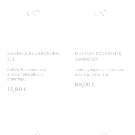
KEKKILÄ RUUKKUSORA,
ISTUTUSTYNNYRI (1/4),
25 L
TAMMINEN
Kekkilä Ruukkusora on
Istutustynnyrit valmistetaan
erikoismenetelmällä
aidoista, paksuista...
poltettuja...
Hinta
99,00 €
Hinta
14,90 €