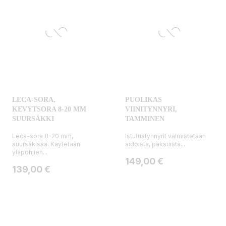
LECA-SORA,
PUOLIKAS
KEVYTSORA 8-20 MM
VIINITYNNYRI,
SUURSÄKKI
TAMMINEN
Leca-sora 8-20 mm,
Istutustynnyrit valmistetaan
suursäkissä. Käytetään
aidoista, paksuista...
yläpohjien...
Hinta
149,00 €
Hinta
139,00 €