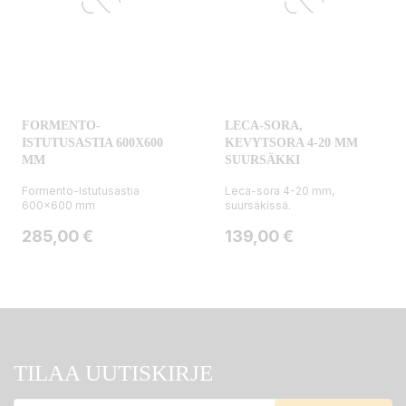
FORMENTO-
LECA-SORA,
ISTUTUSASTIA 600X600
KEVYTSORA 4-20 MM
MM
SUURSÄKKI
Formento-Istutusastia
Leca-sora 4-20 mm,
600x600 mm
suursäkissä.
Hinta
Hinta
285,00 €
139,00 €
TILAA UUTISKIRJE