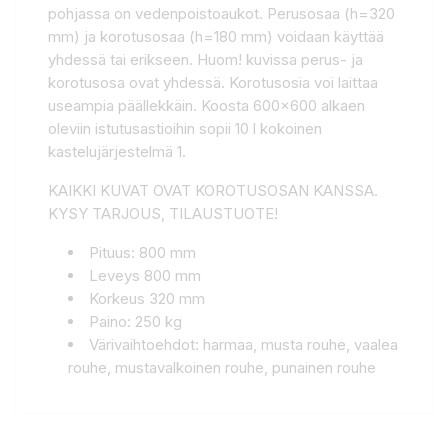
pohjassa on vedenpoistoaukot. Perusosaa (h=320
mm) ja korotusosaa (h=180 mm) voidaan käyttää
yhdessä tai erikseen. Huom! kuvissa perus- ja
korotusosa ovat yhdessä. Korotusosia voi laittaa
useampia päällekkäin. Koosta 600x600 alkaen
oleviin istutusastioihin sopii 10 l kokoinen
kastelujärjestelmä 1.
KAIKKI KUVAT OVAT KOROTUSOSAN KANSSA.
KYSY TARJOUS, TILAUSTUOTE!
Pituus: 800 mm
Leveys 800 mm
Korkeus 320 mm
Paino: 250 kg
Värivaihtoehdot: harmaa, musta rouhe, vaalea
rouhe, mustavalkoinen rouhe, punainen rouhe