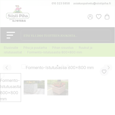
010 323 5858
asiakaspalvelu@siistipiha.fi
Etusivulle
Piha ja puutarha
Pihan sisustus
Ruukut ja
istutusastiat
Formento-Istutusastia 800x800 mm