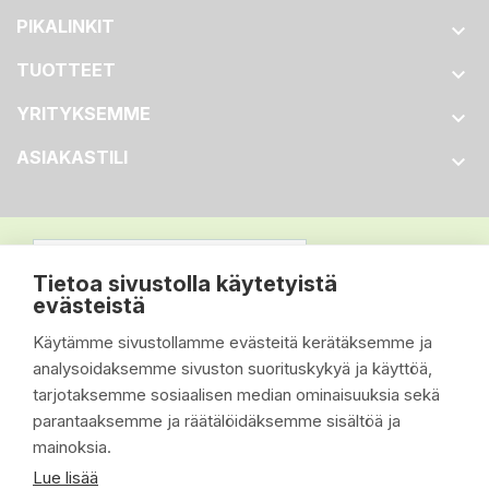
PIKALINKIT

TUOTTEET

YRITYKSEMME

ASIAKASTILI

Tietoa sivustolla käytetyistä
evästeistä
Käytämme sivustollamme evästeitä kerätäksemme ja
analysoidaksemme sivuston suorituskykyä ja käyttöä,
tarjotaksemme sosiaalisen median ominaisuuksia sekä
parantaaksemme ja räätälöidäksemme sisältöä ja
mainoksia.
Lue lisää