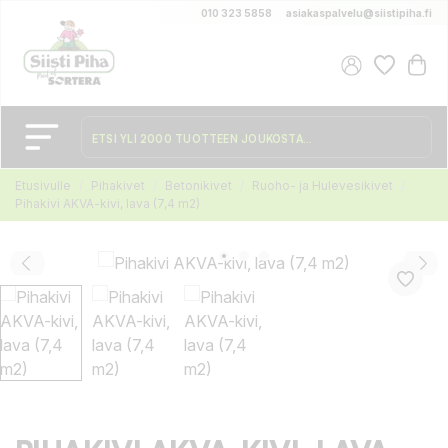
010 323 5858
asiakaspalvelu@siistipiha.fi
Etusivulle
Pihakivet
Betonikivet
Ruoho- ja Hulevesikivet
Pihakivi AKVA-kivi, lava (7,4 m2)