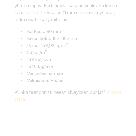
yhteensopiva Kartanokivi-sarjaan kuuluvien kivien
kanssa. Tuotteessa on 11 mm:n asennusnystyrät,
jotka eivät sisälly mittoihin.
Korkeus: 80 mm
Kiven koko: 197x197 mm
Paino: 158,92 kg/m²
23 kpl/m²
168 kpl/lava
1340 kg/lava
Väri: sileä harmaa
Valmistaja: Rudus
Kuinka teet onnistuneesti kiveyksen pohjat?
Klikkaa
tästä.