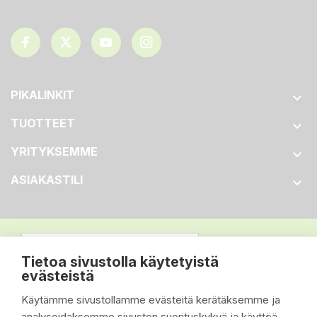
PIKALINKIT

TUOTTEET

YRITYKSEMME

ASIAKASTILI

Tietoa sivustolla käytetyistä
evästeistä
Käytämme sivustollamme evästeitä kerätäksemme ja
analysoidaksemme sivuston suorituskykyä ja käyttöä,