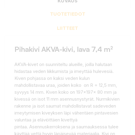
KUVAUS
TUOTETIEDOT
LIITTEET
Pihakivi AKVA-kivi, lava 7,4 m²
AKVA-kivet on suunniteltu alueille, joilla halutaan
hidastaa veden liikkumista ja imeyttää hulevesiä.
Kiven pohjassa on kaksi veden kulun
mahdollistavaa uraa, joiden koko on R = 12,5 mm,
syvyys 14 mm. Kiven koko on 197x197x 80 mm ja
kivessä on isot 11 mm asennusnystyrät. Nurmikivien
rakenne ja isot saumat mahdollistavat sadeveden
imeytymisen kiveyksen läpi vähentäen pintavesien
valuntaa ja elävöittäen kivettyä
pintaa. Asennuskerroksena ja saumauksessa tulee
käyttää vettä hyvin läpäisevää materiaalia. Kivi on