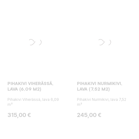
PIHAKIVI VIHERÄSSÄ,
PIHAKIVI NURMIKIVI,
LAVA (6,09 M2)
LAVA (7,52 M2)
Pihakivi Viherässä, lava 6,09
Pihakivi Nurmikivi, lava 7,52
m²
m²
Hinta
Hinta
315,00 €
245,00 €