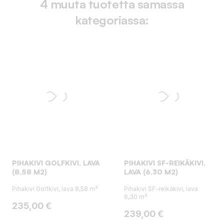
4 muuta tuotetta samassa
kategoriassa:
PIHAKIVI GOLFKIVI, LAVA
PIHAKIVI SF-REIKÄKIVI,
(8,58 M2)
LAVA (6,30 M2)
Pihakivi Golfkivi, lava 8,58 m²
Pihakivi SF-reikäkivi, lava
6,30 m²
Hinta
235,00 €
Hinta
239,00 €