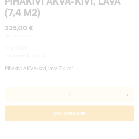
PIHAKIVI AKVA-KIVI, LAVA
(7,4 M2)
225,00 €
Sisältää alv:n
Viite:
0460
Tuotemerkki:
Rudus
Pihakivi AKVA-kivi, lava 7,4 m²
–
+
OSTOSKORIIN