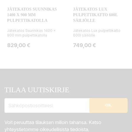
JÄTEKATOS SUUNNIKAS
JÄTEKATOS LUX
1400 X 900 MM
PULPETTIKATTO 600L
PULPETTIKATOLLA
SÄILIÖLLE
Jätekatos Suunnikas 1400 x
Jätekatos Lux pulpettikatto
900 mm pulpettikatolla
600l säiliölle
Hinta
Hinta
829,00 €
749,00 €
TILAA UUTISKIRJE
Voit peruuttaa tilauksen milloin tahansa. Katso
yhteystietomme oikeudellisista tiedoista.