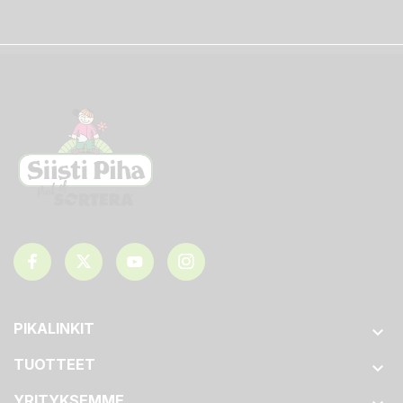
PIKALINKIT

TUOTTEET

YRITYKSEMME