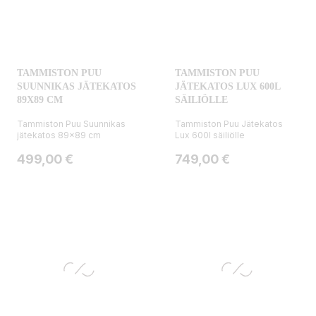
TAMMISTON PUU
TAMMISTON PUU
SUUNNIKAS JÄTEKATOS
JÄTEKATOS LUX 600L
89X89 CM
SÄILIÖLLE
Tammiston Puu Suunnikas
Tammiston Puu Jätekatos
jätekatos 89x89 cm
Lux 600l säiliölle
Hinta
Hinta
499,00 €
749,00 €