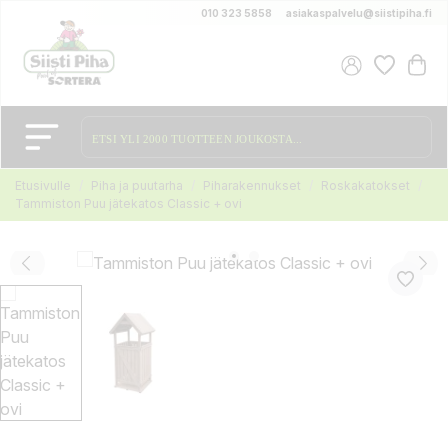
010 323 5858
asiakaspalvelu@siistipiha.fi
Etusivulle
Piha ja puutarha
Piharakennukset
Roskakatokset
Tammiston Puu jätekatos Classic + ovi