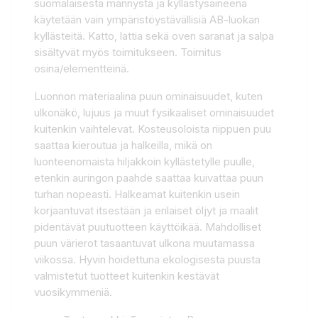
suomalaisesta männystä ja kyllästysaineena
käytetään vain ympäristöystävällisiä AB-luokan
kyllästeitä. Katto, lattia sekä oven saranat ja salpa
sisältyvät myös toimitukseen. Toimitus
osina/elementteinä.
Luonnon materiaalina puun ominaisuudet, kuten
ulkonäkö, lujuus ja muut fysikaaliset ominaisuudet
kuitenkin vaihtelevat. Kosteusoloista riippuen puu
saattaa kieroutua ja halkeilla, mikä on
luonteenomaista hiljakkoin kyllästetylle puulle,
etenkin auringon paahde saattaa kuivattaa puun
turhan nopeasti. Halkeamat kuitenkin usein
korjaantuvat itsestään ja erilaiset öljyt ja maalit
pidentävät puutuotteen käyttöikää. Mahdolliset
puun värierot tasaantuvat ulkona muutamassa
viikossa. Hyvin hoidettuna ekologisesta puusta
valmistetut tuotteet kuitenkin kestävät
vuosikymmeniä.