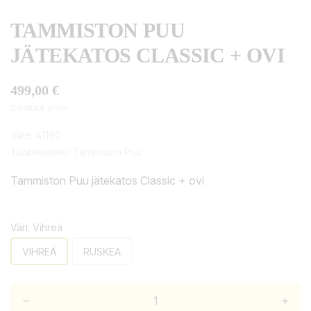
TAMMISTON PUU
JÄTEKATOS CLASSIC + OVI
499,00 €
Sisältää alv:n
Viite:
A1160
Tuotemerkki:
Tammiston Puu
Tammiston Puu jätekatos Classic + ovi
Väri: Vihreä
VIHREÄ
RUSKEA
–
+