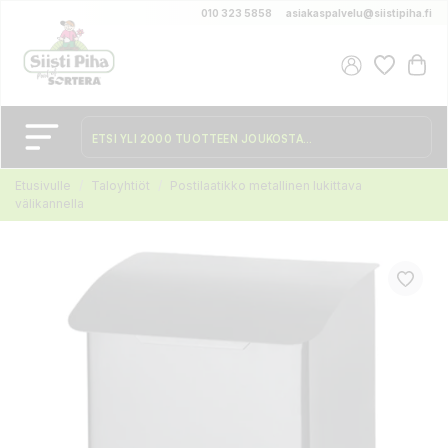
010 323 5858
asiakaspalvelu@siistipiha.fi
Etusivulle
Taloyhtiöt
Postilaatikko metallinen lukittava
välikannella