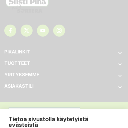
PIKALINKIT

TUOTTEET

YRITYKSEMME

ASIAKASTILI

Tietoa sivustolla käytetyistä
evästeistä