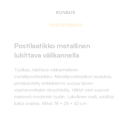
KUVAUS
TUOTETIEDOT
Postilaatikko metallinen
lukittava välikannella
Tyylikäs, lukittava välikannellinen
metallipostilaatikko. Metallipostilaatikon laadukas,
pintakäsitelty sinkkikerros suojaa talven
vaativimmiltakin olosuhteilta. Hillityt värit sopivat
mainiosti moderniin tyyliin. Lukollinen malli, sisältää
kaksi avainta. Mitat: 18 x 29 x 42 cm