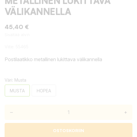
METALLINEN LUKITTAVA
VÄLIKANNELLA
45,40 €
Sisältää alv:n
Viite:
55465
Postilaatikko metallinen lukittava välikannella
Väri: Musta
MUSTA
HOPEA
–
+
OSTOSKORIIN