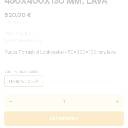
450X400X130 MM, LAVA
820,00 €
Sisältää alv:n
Viite:
0663101
Tuotemerkki:
Rudus
Rudus Porraskivi Lohkoaskel 450x400x130 mm, lava
Väri: Harmaa, sileä
HARMAA, SILEÄ
–
+
OSTOSKORIIN