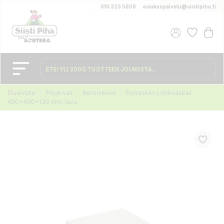
010 323 5858
asiakaspalvelu@siistipiha.fi
Etusivulle
Pihakivet
Betonikivet
Porraskivi Lohkoaskel
450x400x130 mm, lava