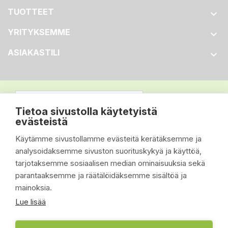
TUOTTEET

YRITYKSEMME

ASIAKASTILI

Tietoa sivustolla käytetyistä
evästeistä
Käytämme sivustollamme evästeitä kerätäksemme ja
analysoidaksemme sivuston suorituskykyä ja käyttöä,
tarjotaksemme sosiaalisen median ominaisuuksia sekä
parantaaksemme ja räätälöidäksemme sisältöä ja
mainoksia.
Lue lisää