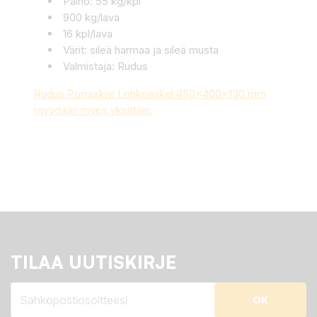
Paino: 55 kg/kpl
900 kg/lava
16 kpl/lava
Värit: sileä harmaa ja sileä musta
Valmistaja: Rudus
Rudus Porraskivi Lohkoaskel 450x400x130 mm
myydään myös yksittäin.
TILAA UUTISKIRJE