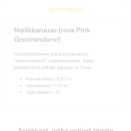
TUOTETIEDOT
Neilikkaruusu (rosa Pink
Grootendorst)
Runsaskukkainen, kukat kerrannaiset,
”ripsureunaiset”, vaaleanpunaiset. Kukkii
keskikesästä pitkälle syksyyn. A Tuore
Kasvukorkeus: 0,8-1 m
Kasvuleveys: 1-1,5 m
Vyöhykkeet: I-IV
Asiakkaat, jotka ostivat tämän