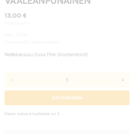
VAALEANPUNAINEN
13,00 €
Sisältää alv:n
Viite:
70216
Tuotemerkki:
Maisematukku
Neilikkaruusu (rosa Pink Grootendorst)
–
+
OSTOSKORIIN
Pienin ostoerä tuotteelle on 5.