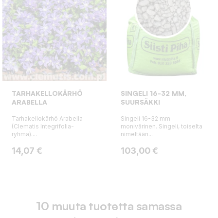
TARHAKELLOKÄRHÖ
SINGELI 16-32 MM,
ARABELLA
SUURSÄKKI
Tarhakellokärhö Arabella
Singeli 16-32 mm
(Clematis Integrifolia-
monivärinen. Singeli, toiselta
ryhmä)....
nimeltään...
Hinta
Hinta
14,07 €
103,00 €
10 muuta tuotetta samassa