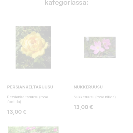
kategoriassa:
PERSIANKELTARUUSU
NUKKERUUSU
Persiankeltaruusu (rosa
Nukkeruusu (rosa nitida)
foetida)
Hinta
13,00 €
Hinta
13,00 €