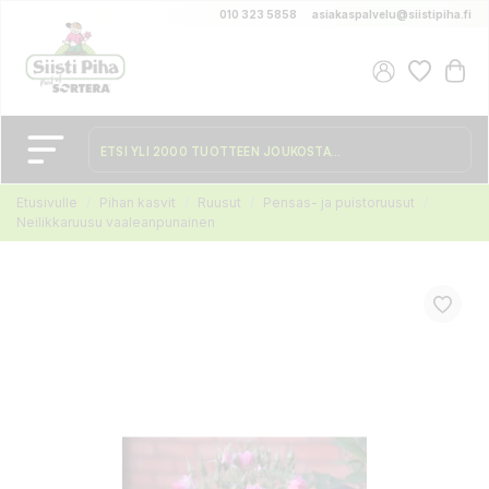
010 323 5858
asiakaspalvelu@siistipiha.fi
Etusivulle
Pihan kasvit
Ruusut
Pensas- ja puistoruusut
Neilikkaruusu vaaleanpunainen