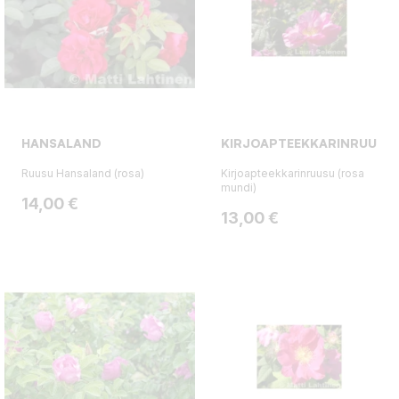
HANSALAND
KIRJOAPTEEKKARINRUUSU
Ruusu Hansaland (rosa)
Kirjoapteekkarinruusu (rosa
mundi)
Hinta
14,00 €
Hinta
13,00 €