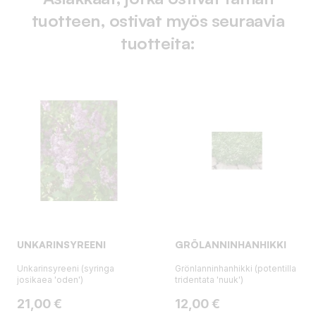
tuotteen, ostivat myös seuraavia
tuotteita:
UNKARINSYREENI
GRÖLANNINHANHIKKI
Unkarinsyreeni (syringa
Grönlanninhanhikki (potentilla
josikaea 'oden')
tridentata 'nuuk')
Hinta
Hinta
21,00 €
12,00 €