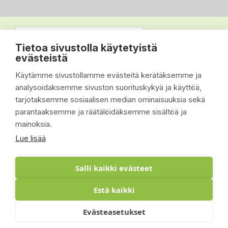
Tietoa sivustolla käytetyistä
evästeistä
Käytämme sivustollamme evästeitä kerätäksemme ja
analysoidaksemme sivuston suorituskykyä ja käyttöä,
tarjotaksemme sosiaalisen median ominaisuuksia sekä
parantaaksemme ja räätälöidäksemme sisältöä ja
mainoksia.
Lue lisää
Salli kaikki evästeet
Estä kaikki
© 2026 - Suomen Siisti Piha Oy - Toteutus:
Evästeasetukset
Inlean Creative