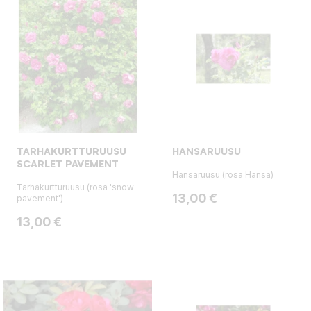
TARHAKURTTURUUSU
HANSARUUSU
SCARLET PAVEMENT
Hansaruusu (rosa Hansa)
Tarhakurtturuusu (rosa 'snow
Hinta
13,00 €
pavement')
Hinta
13,00 €