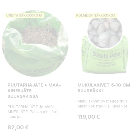
USEITA SÄKKIKOKOJA
KOLME ERI SÄKKIKOKOA
PUUTARHAJÄTE + MAA-
MUKULAKIVET 5-10 CM
AINESJÄTE
SUURSÄKKI
SUURSÄKISSÄ
Mukulakivet ovat suosittuja
pihan koristekiviä. Kiviä voi...
PUUTARHAJÄTE JA MAA-
AINESJÄTE: Palava pihajäte;
Hinta
119,00 €
risua ja...
Hinta
82,00 €