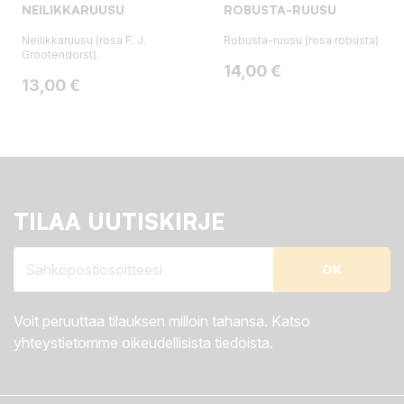
NEILIKKARUUSU
ROBUSTA-RUUSU
Neilikkaruusu (rosa F. J.
Robusta-ruusu (rosa robusta)
Grootendorst).
Hinta
14,00 €
Hinta
13,00 €
TILAA UUTISKIRJE
Voit peruuttaa tilauksen milloin tahansa. Katso
yhteystietomme oikeudellisista tiedoista.