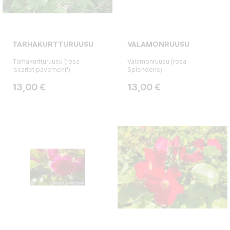
TARHAKURTTURUUSU
VALAMONRUUSU
Tarhakurtturuusu (rosa
Valamonruusu (rosa
'scarlet pavement')
Splendens)
Hinta
Hinta
13,00 €
13,00 €