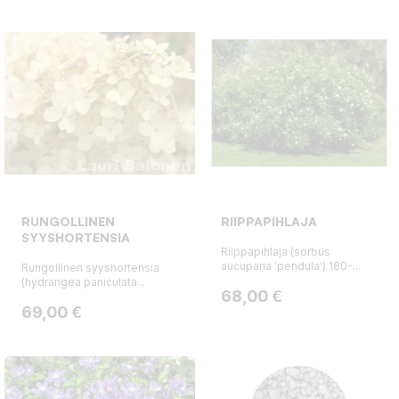
RUNGOLLINEN
RIIPPAPIHLAJA
SYYSHORTENSIA
Riippapihlaja (sorbus
aucuparia 'pendula') 180-...
Rungollinen syyshortensia
(hydrangea paniculata...
Hinta
68,00 €
Hinta
69,00 €