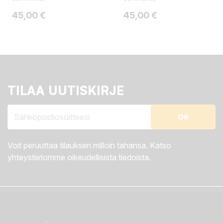
Hinta
Hinta
45,00 €
45,00 €
TILAA UUTISKIRJE
Voit peruuttaa tilauksen milloin tahansa. Katso
yhteystietomme oikeudellisista tiedoista.