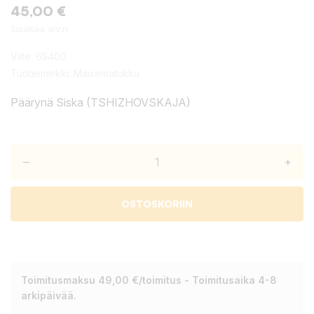
45,00 €
Sisältää alv:n
Viite:
65400
Tuotemerkki:
Maisematukku
Päärynä Siska (TSHIZHOVSKAJA)
–
+
OSTOSKORIIN
Toimitusmaksu 49,00 €/toimitus - Toimitusaika 4-8
arkipäivää.