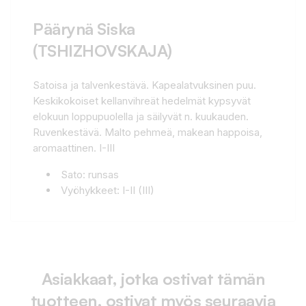
Päärynä Siska
(TSHIZHOVSKAJA)
Satoisa ja talvenkestävä. Kapealatvuksinen puu.
Keskikokoiset kellanvihreät hedelmät kypsyvät
elokuun loppupuolella ja säilyvät n. kuukauden.
Ruvenkestävä. Malto pehmeä, makean happoisa,
aromaattinen. I-III
Sato: runsas
Vyöhykkeet: I-II (III)
Asiakkaat, jotka ostivat tämän
tuotteen, ostivat myös seuraavia