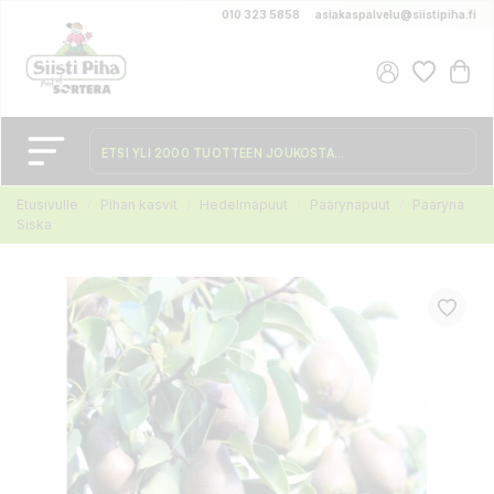
010 323 5858
asiakaspalvelu@siistipiha.fi
Etusivulle
Pihan kasvit
Hedelmäpuut
Päärynäpuut
Päärynä
Siska