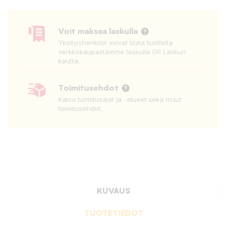
Voit maksaa laskulla
Yksityishenkilöt voivat tilata tuotteita
verkkokaupastamme laskulla OP Laskun
kautta.
Toimitusehdot
Katso toimitusajat ja -alueet sekä muut
toimitusehdot.
KUVAUS
TUOTETIEDOT