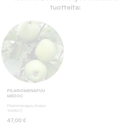
tuotteita:
PILARIOMENAPUU
MEDOC
Pilariomenapuu (malus
'medoc')
Hinta
47,00 €