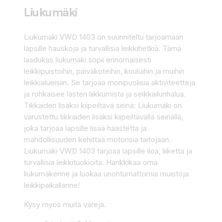
Liukumäki
Liukumäki VWD 1403 on suunniteltu tarjoamaan
lapsille hauskoja ja turvallisia leikkihetkiä. Tämä
laadukas liukumäki sopii erinomaisesti
leikkipuistoihin, päiväkoteihin, kouluihin ja muihin
leikkialueisiin. Se tarjoaa monipuolisia aktiviteetteja
ja rohkaisee lasten liikkumista ja seikkailunhalua.
Tikkaiden lisäksi kiipeiltävä seinä: Liukumäki on
varustettu tikkaiden lisäksi kiipeiltävällä seinällä,
joka tarjoaa lapsille lisää haastetta ja
mahdollisuuden kehittää motorisia taitojaan.
Liukumäki VWD 1403 tarjoaa lapsille iloa, liikettä ja
turvallisia leikkituokioita. Hankkikaa oma
liukumäkenne ja luokaa unohtumattomia muistoja
leikkipaikallanne!
Kysy myös muita värejä.