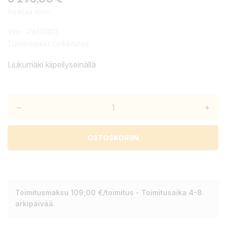
Sisältää alv:n
Viite:
VWD1403
Tuotemerkki:
Leikkiturva
Liukumäki kiipeilyseinällä
–
+
OSTOSKORIIN
Toimitusmaksu 109,00 €/toimitus - Toimitusaika 4-8
arkipäivää.