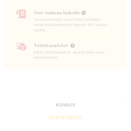
Voit maksaa laskulla
Yksityishenkilöt voivat tilata tuotteita
verkkokaupastamme laskulla OP Laskun
kautta.
Toimitusehdot
Katso toimitusajat ja -alueet sekä muut
toimitusehdot.
KUVAUS
TUOTETIEDOT