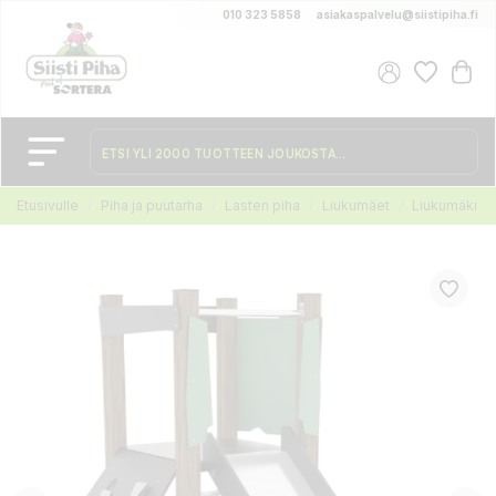
010 323 5858
asiakaspalvelu@siistipiha.fi
Etusivulle
Piha ja puutarha
Lasten piha
Liukumäet
Liukumäki