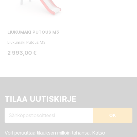
LIUKUMÄKI PUTOUS M3
Liukumäki Putous M3
Hinta
2 993,00 €
TILAA UUTISKIRJE
Voit peruuttaa tilauksen milloin tahansa. Katso