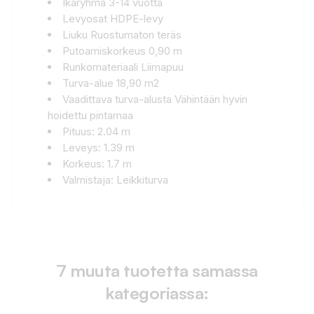
Ikäryhmä 3-14 vuotta
Levyosat HDPE-levy
Liuku Ruostumaton teräs
Putoamiskorkeus 0,90 m
Runkomateriaali Liimapuu
Turva-alue 18,90 m2
Vaadittava turva-alusta Vähintään hyvin
hoidettu pintamaa
Pituus: 2.04 m
Leveys: 1.39 m
Korkeus: 1.7 m
Valmistaja: Leikkiturva
7 muuta tuotetta samassa
kategoriassa: