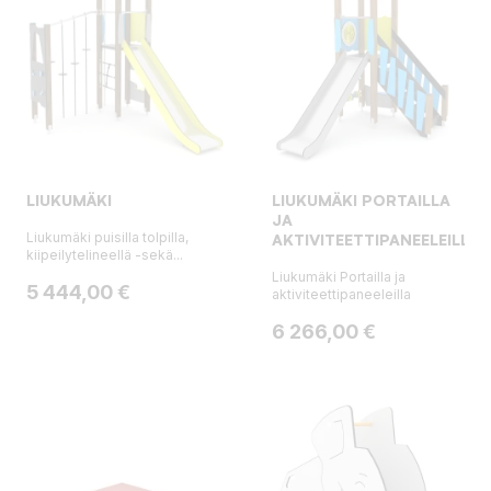
LIUKUMÄKI
LIUKUMÄKI PORTAILLA
JA
Liukumäki puisilla tolpilla,
AKTIVITEETTIPANEELEILLA
kiipeilytelineellä -sekä...
Liukumäki Portailla ja
Hinta
5 444,00 €
aktiviteettipaneeleilla
Hinta
6 266,00 €