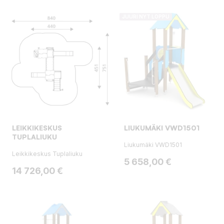
JUURI NYT LOPPU
LEIKKIKESKUS
LIUKUMÄKI VWD1501
TUPLALIUKU
Liukumäki VWD1501
Leikkikeskus Tuplaliuku
Hinta
5 658,00 €
Hinta
14 726,00 €