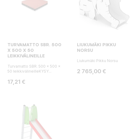
TURVAMATTO SBR. 500
LIUKUMÄKI PIKKU
X 500 X 50
NORSU
LEIKKIVÄLINEILLE
Liukumäki Pikku Norsu
Turvamatto SBR. 500 x 500 x
Hinta
2 765,00 €
50 leikkivälineilleKYSY...
Hinta
17,21 €