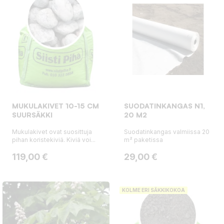
MUKULAKIVET 10-15 CM
SUODATINKANGAS N1,
SUURSÄKKI
20 M2
Mukulakivet ovat suosittuja
Suodatinkangas valmiissa 20
pihan koristekiviä. Kiviä voi...
m² paketissa
Hinta
Hinta
119,00 €
29,00 €
KOLME ERI SÄKKIKOKOA