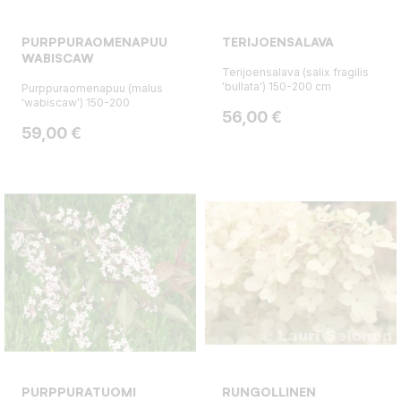
PURPPURAOMENAPUU
TERIJOENSALAVA
WABISCAW
Terijoensalava (salix fragilis
'bullata') 150-200 cm
Purppuraomenapuu (malus
'wabiscaw') 150-200
Hinta
56,00 €
Hinta
59,00 €
PURPPURATUOMI
RUNGOLLINEN