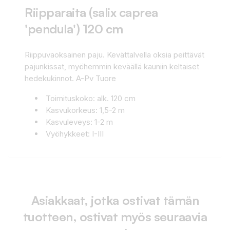
Riipparaita (salix caprea
'pendula') 120 cm
Riippuvaoksainen paju. Kevättalvella oksia peittävät
pajunkissat, myöhemmin keväällä kauniin keltaiset
hedekukinnot. A-Pv Tuore
Toimituskoko: alk. 120 cm
Kasvukorkeus: 1,5-2 m
Kasvuleveys: 1-2 m
Vyöhykkeet: I-III
Asiakkaat, jotka ostivat tämän
tuotteen, ostivat myös seuraavia