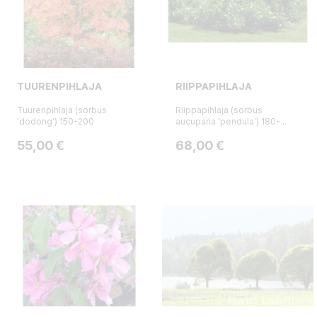
TUURENPIHLAJA
RIIPPAPIHLAJA
Tuurenpihlaja (sorbus
Riippapihlaja (sorbus
'dodong') 150-200
aucuparia 'pendula') 180-...
Hinta
Hinta
55,00 €
68,00 €