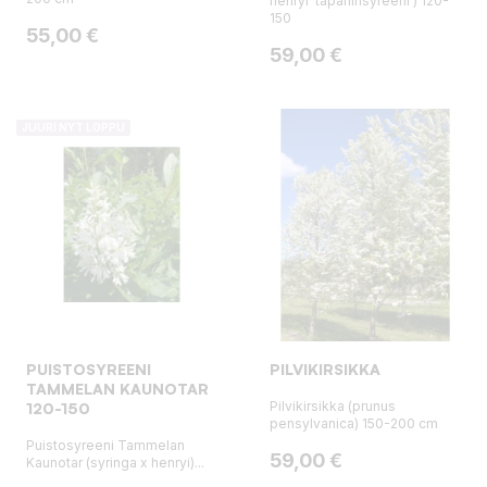
henryi 'tapaninsyreeni') 120-
150
Hinta
55,00 €
Hinta
59,00 €
JUURI NYT LOPPU
PUISTOSYREENI
PILVIKIRSIKKA
TAMMELAN KAUNOTAR
Pilvikirsikka (prunus
120-150
pensylvanica) 150-200 cm
Puistosyreeni Tammelan
Hinta
59,00 €
Kaunotar (syringa x henryi)...