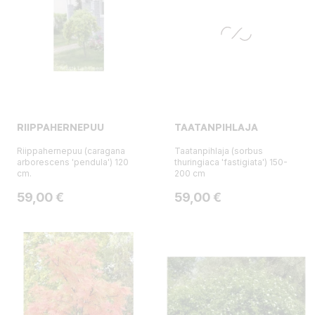
RIIPPAHERNEPUU
TAATANPIHLAJA
Riippahernepuu (caragana
Taatanpihlaja (sorbus
arborescens 'pendula') 120
thuringiaca 'fastigiata') 150-
cm.
200 cm
Hinta
Hinta
59,00 €
59,00 €