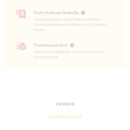
Voit maksaa laskulla
Yksityishenkilöt voivat tilata tuotteita
verkkokaupastamme laskulla OP Laskun
kautta.
Toimitusehdot
Katso toimitusajat ja -alueet sekä muut
toimitusehdot.
KUVAUS
TUOTETIEDOT