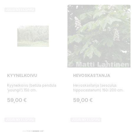
JUURI NYT LOPPU
KYYNELKOIVU
HEVOSKASTANJA
Kyynelkoivu (betula pendula
Hevoskastanja (aesculus
'youngii') 150 cm.
hippocastanum) 150-200 cm.
Hinta
Hinta
59,00 €
59,00 €
JUURI NYT LOPPU
JUURI NYT LOPPU