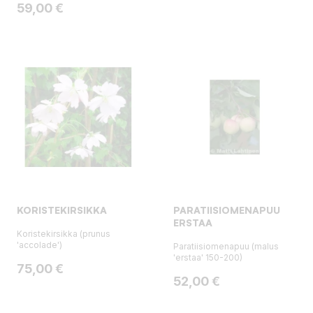
Hinta
59,00 €
KORISTEKIRSIKKA
PARATIISIOMENAPUU
ERSTAA
Koristekirsikka (prunus
'accolade')
Paratiisiomenapuu (malus
'erstaa' 150-200)
Hinta
75,00 €
Hinta
52,00 €