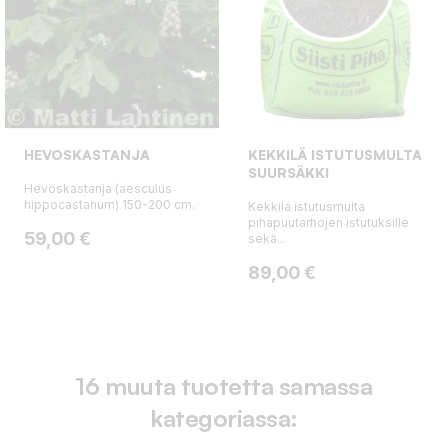
HEVOSKASTANJA
KEKKILÄ ISTUTUSMULTA
SUURSÄKKI
Hevoskastanja (aesculus
hippocastanum) 150-200 cm.
Kekkilä istutusmulta
pihapuutarhojen istutuksille
Hinta
59,00 €
sekä...
Hinta
89,00 €
16 muuta tuotetta samassa
kategoriassa: