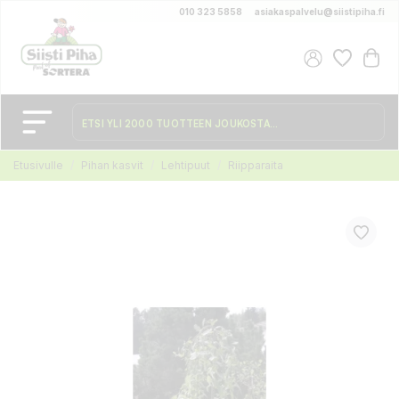
010 323 5858
asiakaspalvelu@siistipiha.fi
Etusivulle
Pihan kasvit
Lehtipuut
Riipparaita