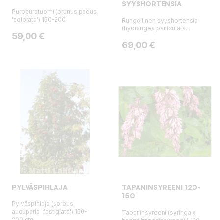
SYYSHORTENSIA
Purppuratuomi (prunus padus
'colorata') 150-200
Rungollinen syyshortensia
(hydrangea paniculata...
Hinta
59,00 €
Hinta
69,00 €
PYLVÄSPIHLAJA
TAPANINSYREENI 120-
150
Pylväspihlaja (sorbus
aucuparia 'fastigiata') 150-
Tapaninsyreeni (syringa x
200 cm