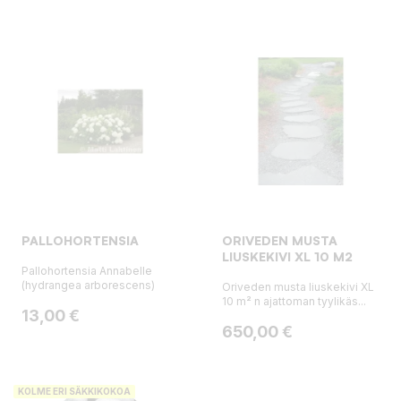
PALLOHORTENSIA
ORIVEDEN MUSTA
LIUSKEKIVI XL 10 M2
Pallohortensia Annabelle
(hydrangea arborescens)
Oriveden musta liuskekivi XL
10 m² n ajattoman tyylikäs...
Hinta
13,00 €
Hinta
650,00 €
KOLME ERI SÄKKIKOKOA