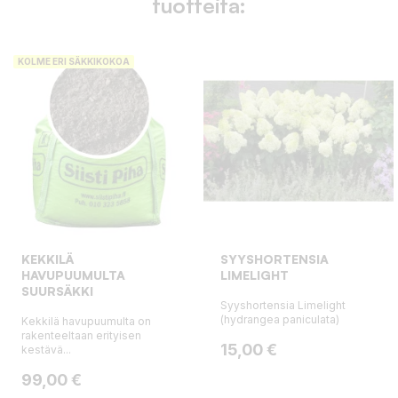
tuotteita:
KOLME ERI SÄKKIKOKOA
KEKKILÄ
SYYSHORTENSIA
HAVUPUUMULTA
LIMELIGHT
SUURSÄKKI
Syyshortensia Limelight
(hydrangea paniculata)
Kekkilä havupuumulta on
rakenteeltaan erityisen
Hinta
15,00 €
kestävä...
Hinta
99,00 €