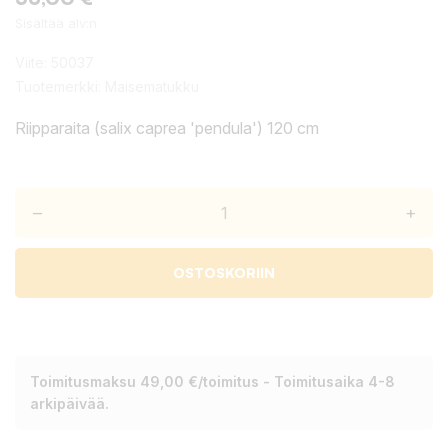
Sisältää alv:n
Viite:
50037
Tuotemerkki:
Maisematukku
Riipparaita (salix caprea 'pendula') 120 cm
–
+
OSTOSKORIIN
Toimitusmaksu 49,00 €/toimitus - Toimitusaika 4-8
arkipäivää.