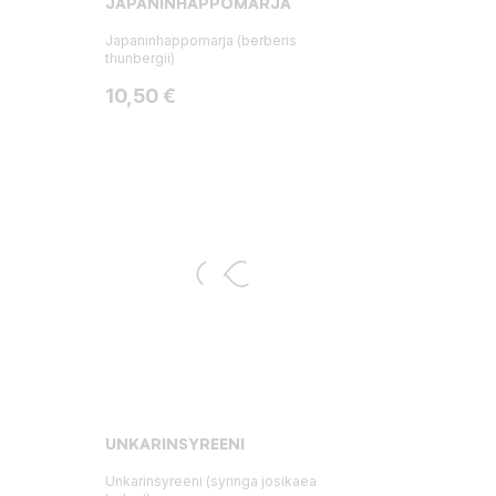
JAPANINHAPPOMARJA
Japaninhappomarja (berberis
thunbergii)
Hinta
10,50 €
UNKARINSYREENI
Unkarinsyreeni (syringa josikaea