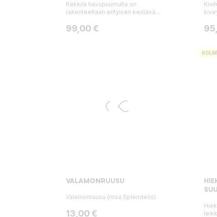
Kekkilä havupuumulta on
Kivi
rakenteeltaan erityisen kestävä...
kiv
Hinta
Hin
99,00 €
95
KOLM
VALAMONRUUSU
HIE
SUU
Valamonruusu (rosa Splendens)
Hiek
Hinta
13,00 €
leikk