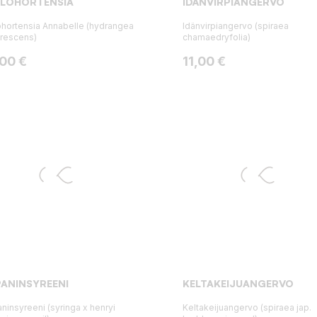
LLOHORTENSIA
IDÄNVIRPIANGERVO
ohortensia Annabelle (hydrangea
Idänvirpiangervo (spiraea
rescens)
chamaedryfolia)
ta
Hinta
,00 €
11,00 €
ANINSYREENI
KELTAKEIJUANGERVO
ninsyreeni (syringa x henryi
Keltakeijuangervo (spiraea jap.