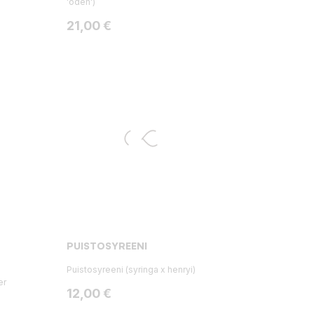
'oden')
Hinta
21,00 €
PUISTOSYREENI
Puistosyreeni (syringa x henryi)
er
Hinta
12,00 €