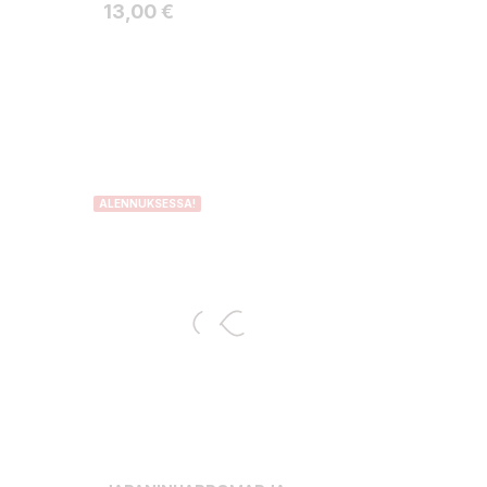
Hinta
13,00 €
:
ALENNUKSESSA!