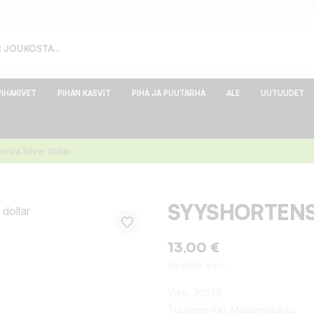
PIHAKIVET
PIHAN KASVIT
PIHA JA PUUTARHA
ALE
UUTUUDET
nsia Silver dollar
SYYSHORTENS
13,00 €
Sisältää alv:n
Viite:
30333
Tuotemerkki:
Maisematukku