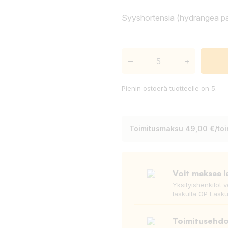
Syyshortensia (hydrangea pani
–
+
Pienin ostoerä tuotteelle on 5.
Toimitusmaksu 49,00 €/toim
Voit maksaa l
Yksityishenkilöt 
laskulla OP Lasku
Toimitusehd