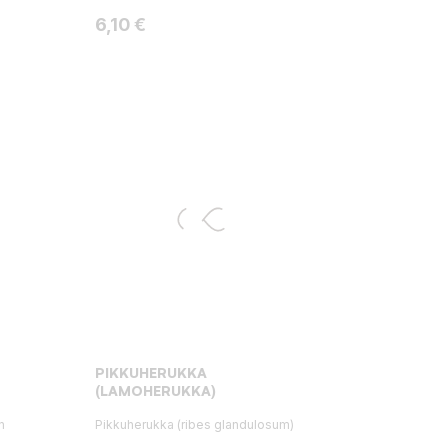
Hinta
6,10 €
PIKKUHERUKKA
(LAMOHERUKKA)
n
Pikkuherukka (ribes glandulosum)