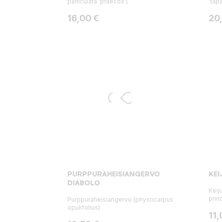
paniculata 'praecox')
'tap
Hinta
Hin
16,00 €
20
PURPPURAHEISIANGERVO
KE
DIABOLO
Keij
prin
Purppuraheisiangervo (physocarpus
opulifolius)
Hin
11,