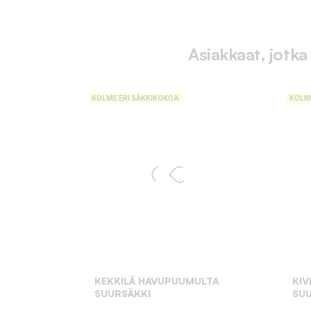
Asiakkaat, jotka
KOLME ERI SÄKKIKOKOA
KOLM
KEKKILÄ HAVUPUUMULTA
KI
SUURSÄKKI
SUU