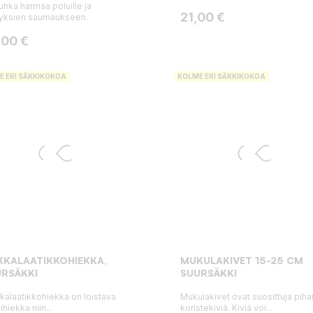
tuhka harmaa poluille ja
Hinta
21,00 €
eyksien saumaukseen.
ta
,00 €
E ERI SÄKKIKOKOA
KOLME ERI SÄKKIKOKOA
KKALAATIKKOHIEKKA,
MUKULAKIVET 15-25 CM
RSÄKKI
SUURSÄKKI
kalaatikkohiekka on loistava
Mukulakivet ovat suosittuja piha
ihiekka niin...
koristekiviä. Kiviä voi...