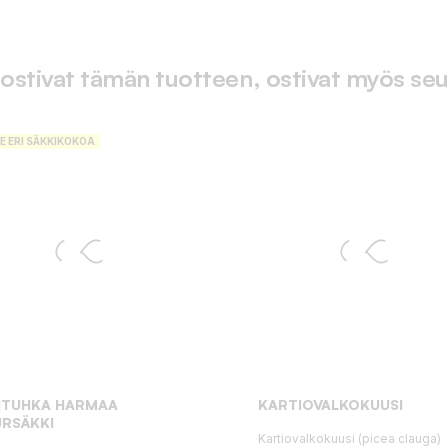
 ostivat tämän tuotteen, ostivat myös seu
E ERI SÄKKIKOKOA
VITUHKA HARMAA
KARTIOVALKOKUUSI
RSÄKKI
Kartiovalkokuusi (picea clauga)