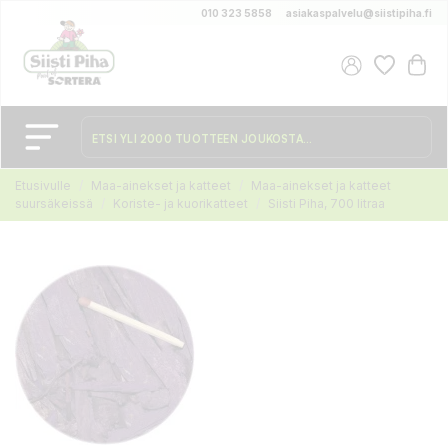
010 323 5858
asiakaspalvelu@siistipiha.fi
Etusivulle
Maa-ainekset ja katteet
Maa-ainekset ja katteet
suursäkeissä
Koriste- ja kuorikatteet
Siisti Piha, 700 litraa