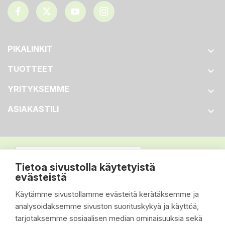
PIKALINKIT

TUOTTEET

YRITYKSEMME

ASIAKASTILI

Tietoa sivustolla käytetyistä
evästeistä
Käytämme sivustollamme evästeitä kerätäksemme ja
analysoidaksemme sivuston suorituskykyä ja käyttöä,
tarjotaksemme sosiaalisen median ominaisuuksia sekä