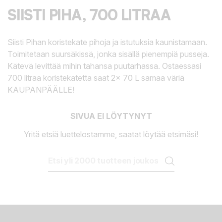
SIISTI PIHA, 700 LITRAA
Siisti Pihan koristekate pihoja ja istutuksia kaunistamaan.
Toimitetaan suursäkissä, jonka sisällä pienempiä pusseja.
Kätevä levittää mihin tahansa puutarhassa. Ostaessasi
700 litraa koristekatetta saat 2x 70 L samaa väriä
KAUPANPÄÄLLE!
SIVUA EI LÖYTYNYT
Yritä etsiä luettelostamme, saatat löytää etsimäsi!