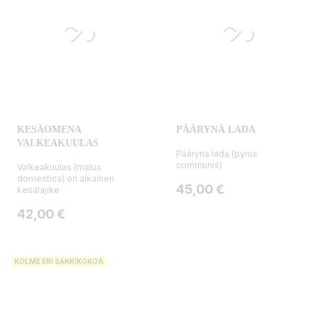
KESÄOMENA
PÄÄRYNÄ LADA
VALKEAKUULAS
Päärynä lada (pyrus
communis)
Valkeakuulas (malus
domestica) on aikainen
Hinta
45,00 €
kesälajike
Hinta
42,00 €
KOLME ERI SÄKKIKOKOA