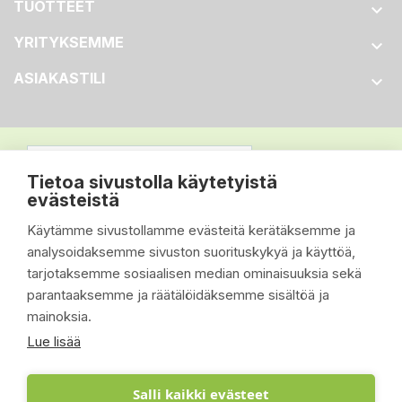
TUOTTEET

YRITYKSEMME

ASIAKASTILI

Tietoa sivustolla käytetyistä
evästeistä
Käytämme sivustollamme evästeitä kerätäksemme ja
analysoidaksemme sivuston suorituskykyä ja käyttöä,
tarjotaksemme sosiaalisen median ominaisuuksia sekä
parantaaksemme ja räätälöidäksemme sisältöä ja
mainoksia.
Lue lisää
Salli kaikki evästeet