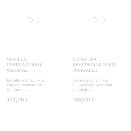
BENELLA
LECA-SORA,
POSTILAATIKKO,
KEVYTSORA 8-20 MM
ORIGINAL
SUURSÄKKI
Benella postilaatikko,
Leca-sora 8-20 mm,
Original. Valmistettu
suursäkissä. Käytetään
Suomessa....
yläpohjien...
Hinta
Hinta
172,00 €
139,00 €