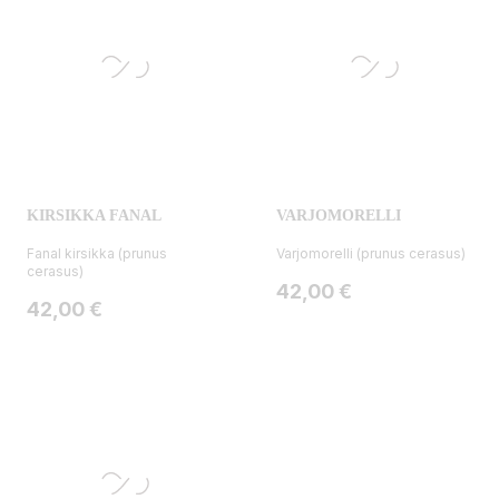
KIRSIKKA FANAL
VARJOMORELLI
Fanal kirsikka (prunus
Varjomorelli (prunus cerasus)
cerasus)
Hinta
42,00 €
Hinta
42,00 €