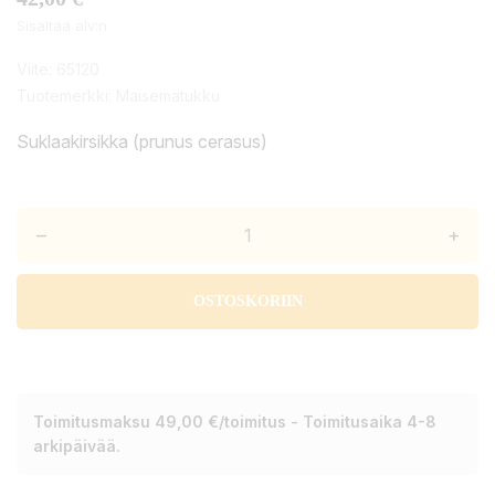
Sisältää alv:n
Viite:
65120
Tuotemerkki:
Maisematukku
Suklaakirsikka (prunus cerasus)
–
+
OSTOSKORIIN
Toimitusmaksu 49,00 €/toimitus - Toimitusaika 4-8
arkipäivää.