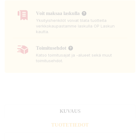
Voit maksaa laskulla
Yksityishenkilöt voivat tilata tuotteita
verkkokaupastamme laskulla OP Laskun
kautta.
Toimitusehdot
Katso toimitusajat ja -alueet sekä muut
toimitusehdot.
KUVAUS
TUOTETIEDOT