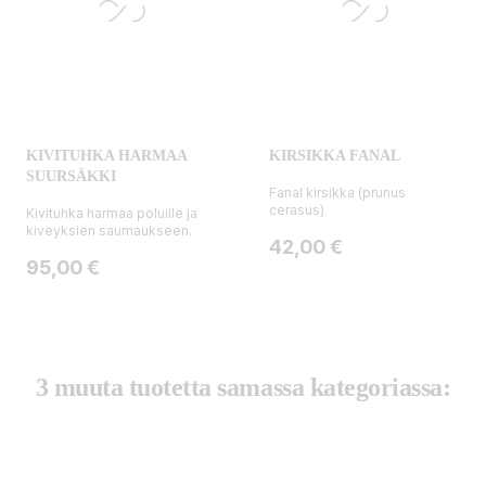
KIVITUHKA HARMAA
KIRSIKKA FANAL
SUURSÄKKI
Fanal kirsikka (prunus
cerasus)
Kivituhka harmaa poluille ja
kiveyksien saumaukseen.
Hinta
42,00 €
Hinta
95,00 €
3 muuta tuotetta samassa kategoriassa: