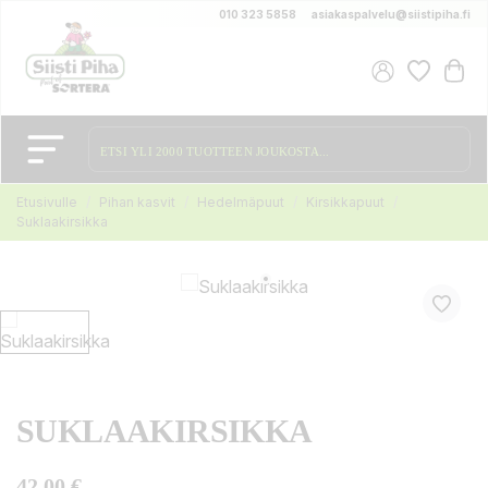
010 323 5858
asiakaspalvelu@siistipiha.fi
Etusivulle
Pihan kasvit
Hedelmäpuut
Kirsikkapuut
Suklaakirsikka
SUKLAAKIRSIKKA
42,00 €