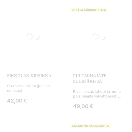
USEITA SÄKKIKOKOJA
SIKKOLAN KIRSIKKA
PUUTARHAJÄTE
SUURSÄKISSÄ
Sikkolan kirsikka (prunus
cerasus)
Risut, oksat, lehdet ja ruoho
pois pihalta vaivattomasti....
Hinta
42,00 €
Hinta
49,00 €
KOLME ERI SÄKKIKOKOA