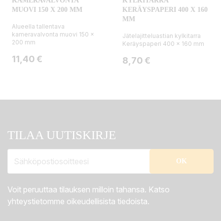
KAMERAVALVONTA
KYLKITARRA
MUOVI 150 X 200 MM
KERÄYSPAPERI 400 X 160
MM
Alueella tallentava
kameravalvonta muovi 150 x
Jätelajitteluastian kylkitarra
200 mm
Keräyspaperi 400 x 160 mm
Hinta
11,40 €
Hinta
8,70 €
TILAA UUTISKIRJE
Voit peruuttaa tilauksen milloin tahansa. Katso
yhteystietomme oikeudellisista tiedoista.