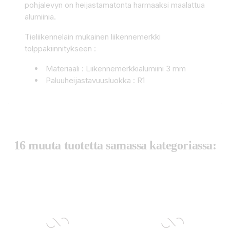
pohjalevyn on heijastamatonta harmaaksi maalattua
alumiinia.
Tieliikennelain mukainen liikennemerkki
tolppakiinnitykseen :
Materiaali : Liikennemerkkialumiini 3 mm
Paluuheijastavuusluokka : R1
16 muuta tuotetta samassa kategoriassa: