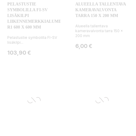
PELASTUSTIE
ALUEELLA TALLENTAVA
SYMBOLILLA FI-SV
KAMERAVALVONTA
LISÄKILPI
TARRA 150 X 200 MM
LIIKENNEMERKKIALUMIINI
Alueella tallentava
R1 600 X 600 MM
kameravalvonta tarra 150 x
200 mm
Pelastustie symbolilla FI-SV
lisäkilpi...
Hinta
6,00 €
Hinta
103,90 €