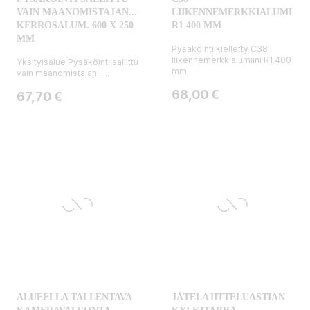
VAIN MAANOMISTAJAN...
LIIKENNEMERKKIALUMIINI
KERROSALUM. 600 X 250
R1 400 MM
MM
Pysäköinti kielletty C38
liikennemerkkialumiini R1 400
Yksityisalue Pysäköinti sallittu
mm.
vain maanomistajan......
Hinta
68,00 €
Hinta
67,70 €
ALUEELLA TALLENTAVA
JÄTELAJITTELUASTIAN