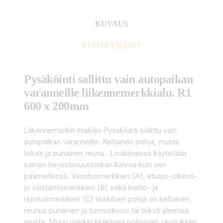
KUVAUS
TUOTETIEDOT
Pysäköinti sallittu vain autopaikan
varanneille liikennemerkkialu. R1
600 x 200mm
Liikennemerkin lisäkilpi Pysäköinti sallittu vain
autopaikan varanneille. Keltainen pohja, musta
teksti ja punainen reuna. Lisäkilvessä käytetään
saman heijastavuusluokan kalvoa kuin sen
päämerkissä. Varoitusmerkkien (A), etuajo-oikeus-
ja väistämismerkkien (B) sekä kielto- ja
rajoitusmerkkien (C) lisäkilven pohja on keltainen,
reunus punainen ja tunnuskuvio tai teksti yleensä
musta. Muun merkin lisäkilven pohjaväri, reunuksen