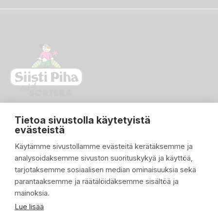
Tietoa sivustolla käytetyistä
evästeistä
Käytämme sivustollamme evästeitä kerätäksemme ja
analysoidaksemme sivuston suorituskykyä ja käyttöä,
PIKALINKIT

tarjotaksemme sosiaalisen median ominaisuuksia sekä
parantaaksemme ja räätälöidäksemme sisältöä ja
TUOTTEET

mainoksia.
YRITYKSEMME

Lue lisää