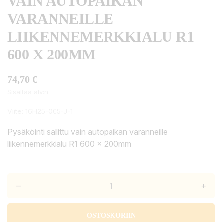
VAIN AUTOPAIKAN
VARANNEILLE
LIIKENNEMERKKIALU R1
600 X 200MM
74,70 €
Sisältää alv:n
Viite:
16H25-005-J-1
Pysäköinti sallittu vain autopaikan varanneille
liikennemerkkialu R1 600 x 200mm
–
+
OSTOSKORIIN