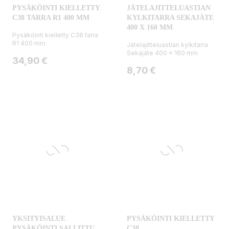
PYSÄKÖINTI KIELLETTY
JÄTELAJITTELUASTIAN
C38 TARRA R1 400 MM
KYLKITARRA SEKAJÄTE
400 X 160 MM
Pysäköinti kielletty C38 tarra
R1 400 mm
Jätelajitteluastian kylkitarra
Sekajäte 400 x 160 mm
Hinta
34,90 €
Hinta
8,70 €
YKSITYISALUE
PYSÄKÖINTI KIELLETTY
PYSÄKÖINTI SALLITTU
C38