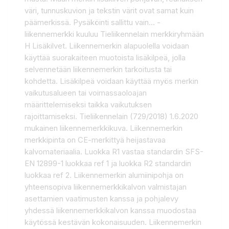
väri, tunnuskuvion ja tekstin värit ovat samat kuin
päämerkissä. Pysäköinti sallittu vain... -
liikennemerkki kuuluu Tieliikennelain merkkiryhmään
H Lisäkilvet. Liikennemerkin alapuolella voidaan
käyttää suorakaiteen muotoista lisäkilpeä, jolla
selvennetään liikennemerkin tarkoitusta tai
kohdetta. Lisäkilpeä voidaan käyttää myös merkin
vaikutusalueen tai voimassaoloajan
määrittelemiseksi taikka vaikutuksen
rajoittamiseksi. Tieliikennelain (729/2018) 1.6.2020
mukainen liikennemerkkikuva. Liikennemerkin
merkkipinta on CE-merkittyä heijastavaa
kalvomateriaalia. Luokka R1 vastaa standardin SFS-
EN 12899-1 luokkaa ref 1 ja luokka R2 standardin
luokkaa ref 2. Liikennemerkin alumiinipohja on
yhteensopiva liikennemerkkikalvon valmistajan
asettamien vaatimusten kanssa ja pohjalevy
yhdessä liikennemerkkikalvon kanssa muodostaa
käytössä kestävän kokonaisuuden. Liikennemerkin