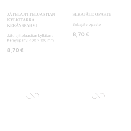
JÄTELAJITTELUASTIAN
SEKAJÄTE OPASTE
KYLKITARRA
Sekajäte opaste
KERÄYSPAHVI
Hinta
8,70 €
Jätelajitteluastian kylkitarra
Keräyspahvi 400 x 100 mm
Hinta
8,70 €