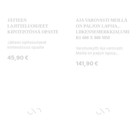
JÄTTEEN
AJA VAROVASTI MEILLÄ
LAJITTELUOHJEET
ON PALJON LAPSIA...
KIINTEISTÖSSÄ OPASTE
LIIKENNEMERKKIALUMIIINI
R1 600 X 800 MM
Jätteen lajitteluohjeet
kiinteistössä opaste
Varoituskyltti Aja varovasti.
Meillä on paljon lapsia,...
Hinta
45,90 €
Hinta
141,90 €