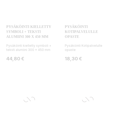
PYSÄKÖINTI KIELLETTY
PYSÄKÖINTI
SYMBOLI + TEKSTI
KOTIPALVELULLE
ALUMIINI 300 X 450 MM
OPASTE
Pysäköinti kielletty symboli +
Pysäköinti Kotipalvelulle
teksti alumiini 300 x 450 mm
opaste
Hinta
Hinta
44,80 €
18,30 €