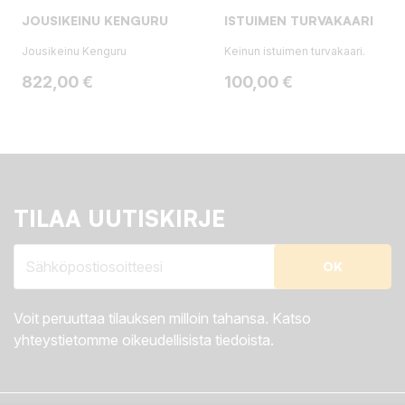
JOUSIKEINU KENGURU
ISTUIMEN TURVAKAARI
Jousikeinu Kenguru
Keinun istuimen turvakaari.
Hinta
Hinta
822,00 €
100,00 €
TILAA UUTISKIRJE
Voit peruuttaa tilauksen milloin tahansa. Katso
yhteystietomme oikeudellisista tiedoista.