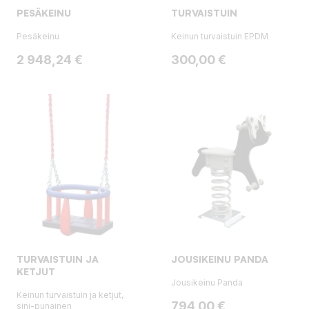
PESÄKEINU
TURVAISTUIN
Pesäkeinu
Keinun turvaistuin EPDM
Hinta
Hinta
2 948,24 €
300,00 €
TURVAISTUIN JA
JOUSIKEINU PANDA
KETJUT
Jousikeinu Panda
Keinun turvaistuin ja ketjut,
Hinta
794,00 €
sini-punainen