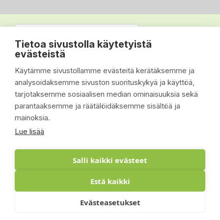
Tietoa sivustolla käytetyistä
evästeistä
Käytämme sivustollamme evästeitä kerätäksemme ja
analysoidaksemme sivuston suorituskykyä ja käyttöä,
tarjotaksemme sosiaalisen median ominaisuuksia sekä
parantaaksemme ja räätälöidäksemme sisältöä ja
mainoksia.
Lue lisää
Salli kaikki evästeet
Estä kaikki
© 2026 - Suomen Siisti Piha Oy - Toteutus:
Evästeasetukset
Inlean Creative