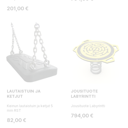
Hinta
201,00 €
LAUTAISTUIN JA
JOUSITUOTE
KETJUT
LABYRINTTI
Keinun lautaistuin ja ketjut 5
Jousituote Labyrintti
mm RST
Hinta
794,00 €
Hinta
82,00 €