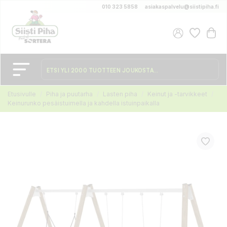
010 323 5858
asiakaspalvelu@siistipiha.fi
Etusivulle
Piha ja puutarha
Lasten piha
Keinut ja -tarvikkeet
Keinurunko pesäistuimella ja kahdella istuinpaikalla