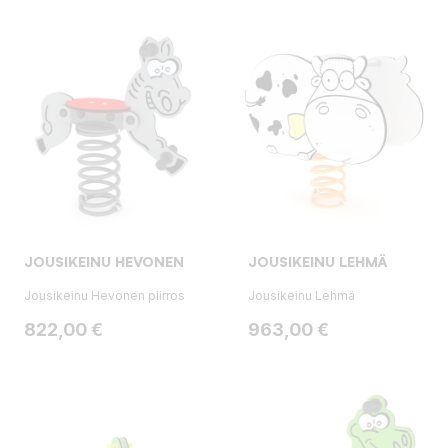
JOUSIKEINU HEVONEN
JOUSIKEINU LEHMÄ
Jousikeinu Hevonen piirros
Jousikeinu Lehmä
Hinta
Hinta
822,00 €
963,00 €