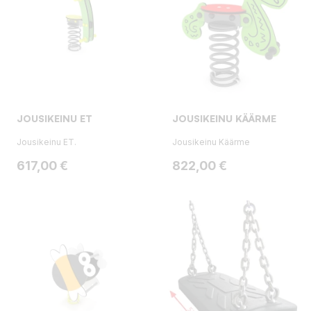
JOUSIKEINU ET
JOUSIKEINU KÄÄRME
Jousikeinu ET.
Jousikeinu Käärme
Hinta
Hinta
617,00 €
822,00 €