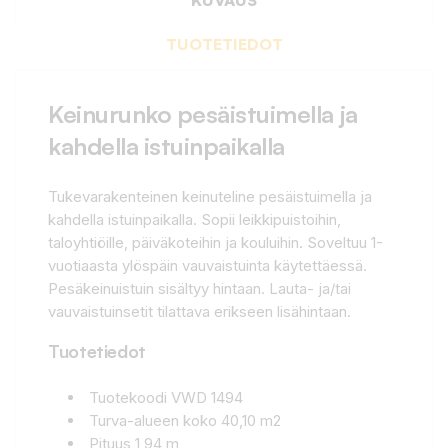
TUOTETIEDOT
Keinurunko pesäistuimella ja
kahdella istuinpaikalla
Tukevarakenteinen keinuteline pesäistuimella ja
kahdella istuinpaikalla. Sopii leikkipuistoihin,
taloyhtiöille, päiväkoteihin ja kouluihin. Soveltuu 1-
vuotiaasta ylöspäin vauvaistuinta käytettäessä.
Pesäkeinuistuin sisältyy hintaan. Lauta- ja/tai
vauvaistuinsetit tilattava erikseen lisähintaan.
Tuotetiedot
Tuotekoodi VWD 1494
Turva-alueen koko 40,10 m2
Pituus 1,94 m