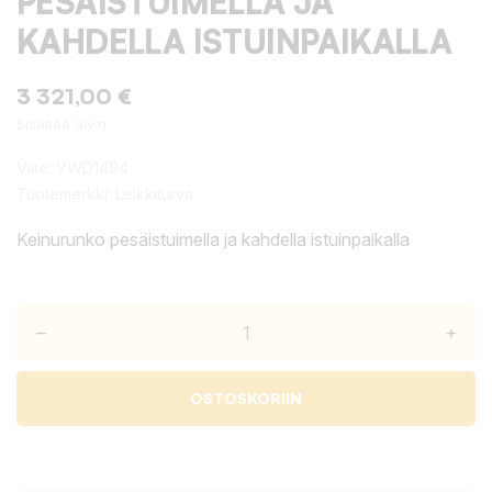
PESÄISTUIMELLA JA
KAHDELLA ISTUINPAIKALLA
3 321,00 €
Sisältää alv:n
Viite:
VWD1494
Tuotemerkki:
Leikkiturva
Keinurunko pesäistuimella ja kahdella istuinpaikalla
–
+
OSTOSKORIIN