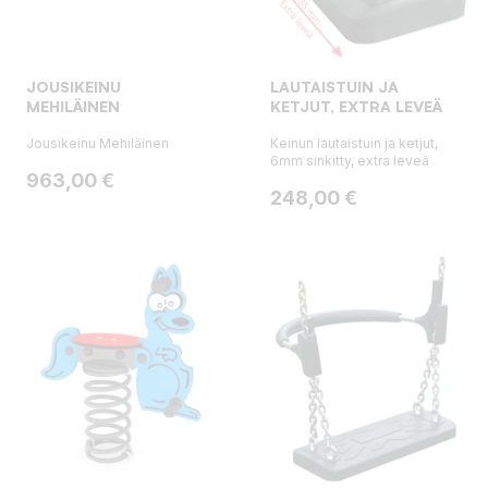
JOUSIKEINU
LAUTAISTUIN JA
MEHILÄINEN
KETJUT, EXTRA LEVEÄ
Jousikeinu Mehiläinen
Keinun lautaistuin ja ketjut,
6mm sinkitty, extra leveä
Hinta
963,00 €
Hinta
248,00 €