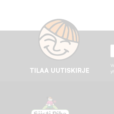
Vo
TILAA UUTISKIRJE
yh