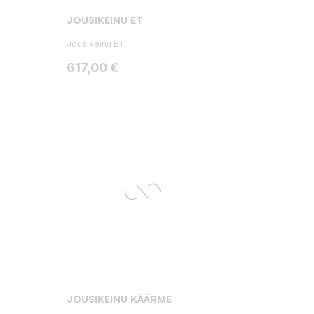
T
JOUSIKEINU ET
Jousikeinu ET.
Hinta
617,00 €
JOUSIKEINU KÄÄRME