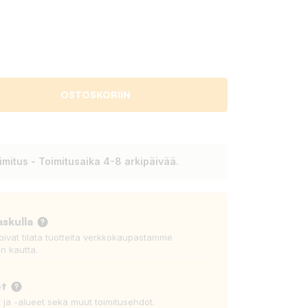
OSTOSKORIIN
mitus - Toimitusaika 4-8 arkipäivää.
askulla
voivat tilata tuotteita verkkokaupastamme
n kautta.
ot
t ja -alueet sekä muut toimitusehdot.