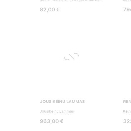
Hinta
Hin
82,00 €
79
JOUSIKEINU LAMMAS
REN
Jousikeinu Lammas
Kein
Hinta
Hin
963,00 €
32