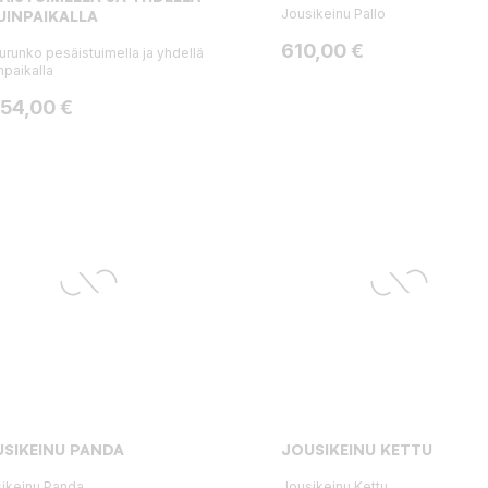
Jousikeinu Pallo
UINPAIKALLA
Hinta
610,00 €
urunko pesäistuimella ja yhdellä
inpaikalla
ta
254,00 €
SIKEINU PANDA
JOUSIKEINU KETTU
ikeinu Panda
Jousikeinu Kettu