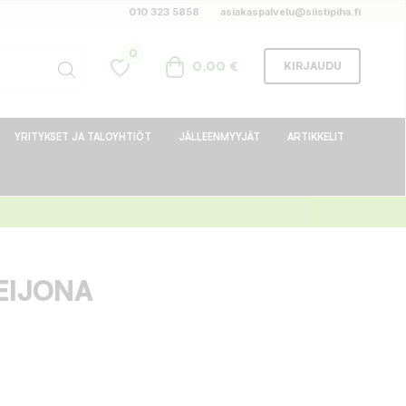
010 323 5858
asiakaspalvelu@siistipiha.fi
0
0,00 €
KIRJAUDU
YRITYKSET JA TALOYHTIÖT
JÄLLEENMYYJÄT
ARTIKKELIT
EIJONA