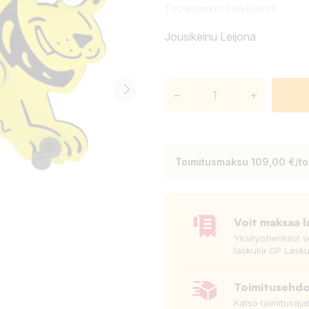
Tuotemerkki:
Leikkiturva
Jousikeinu Leijona
–
+
Toimitusmaksu 109,00 €/toi
Voit maksaa l
Yksityishenkilöt 
laskulla OP Lasku
Toimitusehd
Katso toimitusaja