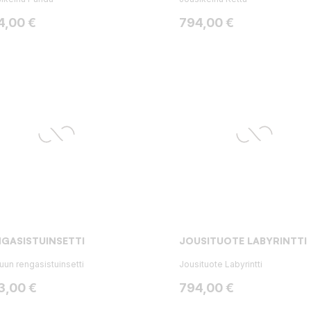
ta
Hinta
4,00 €
794,00 €
GASISTUINSETTI
JOUSITUOTE LABYRINTTI
uun rengasistuinsetti
Jousituote Labyrintti
ta
Hinta
3,00 €
794,00 €