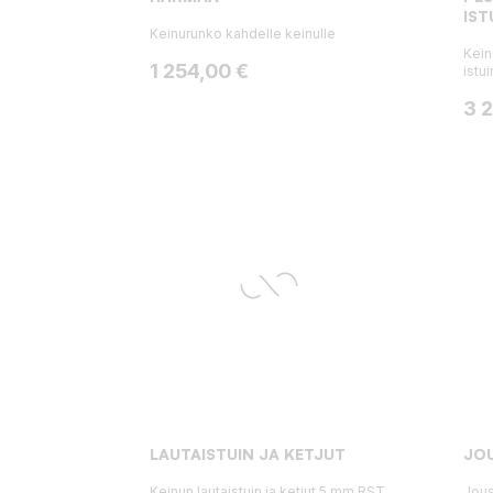
IST
Keinurunko kahdelle keinulle
Kein
Hinta
1 254,00 €
istu
Hin
3 
LAUTAISTUIN JA KETJUT
JOU
Keinun lautaistuin ja ketjut 5 mm RST
Jous