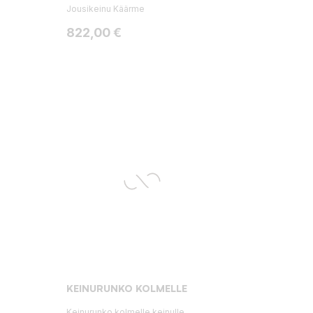
Jousikeinu Käärme
Hinta
822,00 €
KEINURUNKO KOLMELLE
Keinurunko kolmelle keinulle