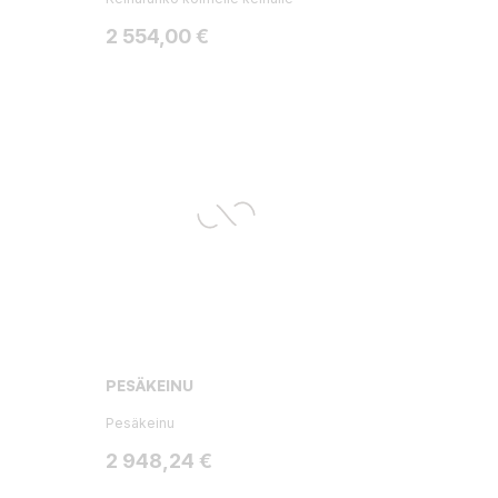
Hinta
2 554,00 €
PESÄKEINU
Pesäkeinu
Hinta
2 948,24 €