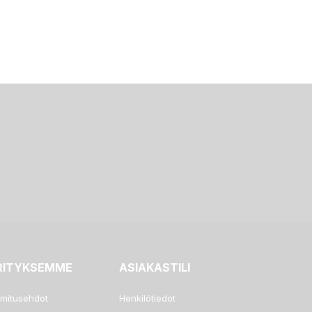
RITYKSEMME
ASIAKASTILI
imitusehdot
Henkilötiedot