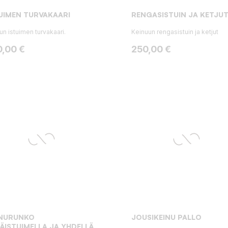
UIMEN TURVAKAARI
RENGASISTUIN JA KETJU
un istuimen turvakaari.
Keinuun rengasistuin ja ketjut
ta
Hinta
0,00 €
250,00 €
INURUNKO
JOUSIKEINU PALLO
ÄISTUIMELLA JA YHDELLÄ