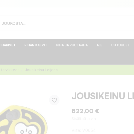
PIHAKIVET
PIHAN KASVIT
PIHA JA PUUTARHA
ALE
UUTUUDET
 -tarvikkeet
Jousikeinu Leijona
JOUSIKEINU L
822,00 €
Sisältää alv:n
Viite:
V0654