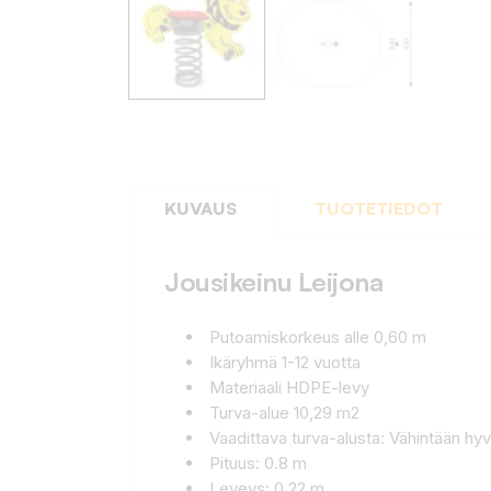
KUVAUS
TUOTETIEDOT
Jousikeinu Leijona
Putoamiskorkeus alle 0,60 m
Ikäryhmä 1-12 vuotta
Materiaali HDPE-levy
Turva-alue 10,29 m2
Vaadittava turva-alusta: Vähintään hy
Pituus: 0.8 m
Leveys: 0.22 m