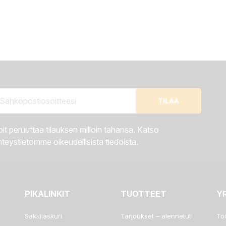
it peruuttaa tilauksen milloin tahansa. Katso
teystietomme oikeudellisista tiedoista.
PIKALINKIT
TUOTTEET
Y
Säkkilaskuri
Tarjoukset – alennetut
To