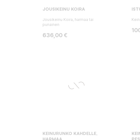
JOUSIKEINU KOIRA
IST
Jousikeinu Koira, harmaa tai
Kein
punainen
Hin
10
Hinta
636,00 €
KEINURUNKO KAHDELLE,
KE
HARMAA
PES