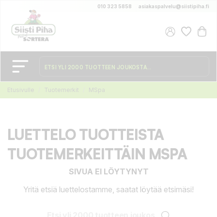
010 323 5858
asiakaspalvelu@siistipiha.fi
Etusivulle
Tuotemerkit
MSpa
LUETTELO TUOTTEISTA
TUOTEMERKEITTÄIN MSPA
SIVUA EI LÖYTYNYT
Yritä etsiä luettelostamme, saatat löytää etsimäsi!