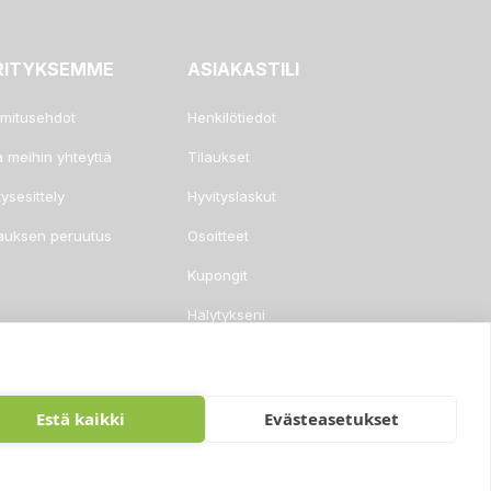
RITYKSEMME
ASIAKASTILI
imitusehdot
Henkilötiedot
a meihin yhteyttä
Tilaukset
tysesittely
Hyvityslaskut
lauksen peruutus
Osoitteet
Kupongit
Hälytykseni
Estä kaikki
Evästeasetukset