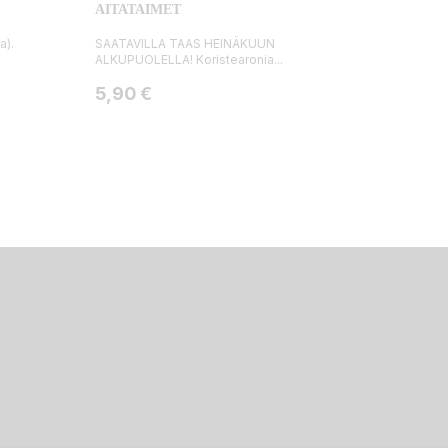
AITATAIMET
a).
SAATAVILLA TAAS HEINÄKUUN
ALKUPUOLELLA! Koristearonia...
Hinta
5,90 €