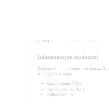
KUVAUS
TUOTETIEDOT
Taikinamarjan aitataimet
Pystykasvuinen, tummanvihreä pensas. Sovelt
Min. myyntierä: 10 kpl.
Kasvukorkeus: 1-1,5 m
Kasvuleveys: 0,7-1,2 m
Vyöhykkeet: I-VI