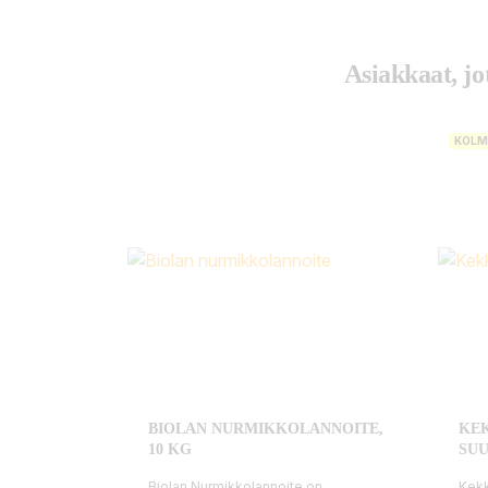
Asiakkaat, jo
KOLM
BIOLAN NURMIKKOLANNOITE,
KEK
10 KG
SU
Biolan Nurmikkolannoite on
Kekk