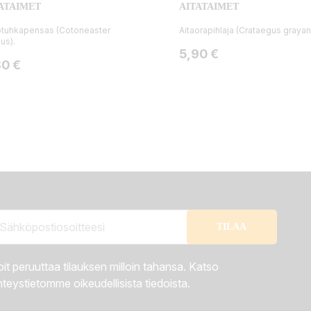
ATAIMET
AITATAIMET
totuhkapensas (Cotoneaster
Aitaorapihlaja (Crataegus grayan
dus).
Hinta
5,90 €
ta
80 €
it peruuttaa tilauksen milloin tahansa. Katso
teystietomme oikeudellisista tiedoista.