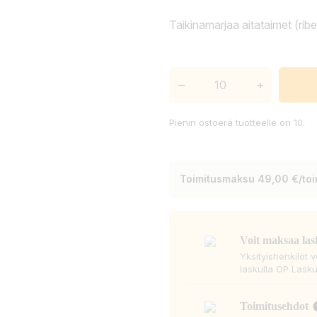
Taikinamarjaa aitataimet (rib
–
+
Pienin ostoerä tuotteelle on 10.
Toimitusmaksu 49,00 €/toim
Voit maksaa las
Yksityishenkilöt 
laskulla OP Lasku
Toimitusehdot