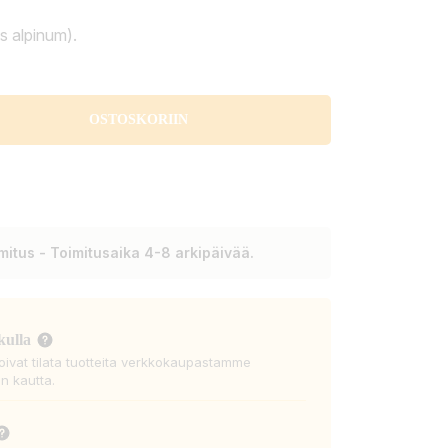
es alpinum).
OSTOSKORIIN
itus - Toimitusaika 4-8 arkipäivää.
kulla
voivat tilata tuotteita verkkokaupastamme
n kautta.