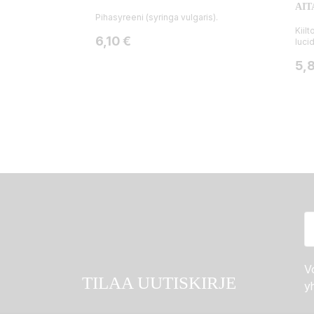
AIT
Pihasyreeni (syringa vulgaris).
Kiil
Hinta
6,10 €
luci
Hin
5,
Vo
TILAA UUTISKIRJE
yh