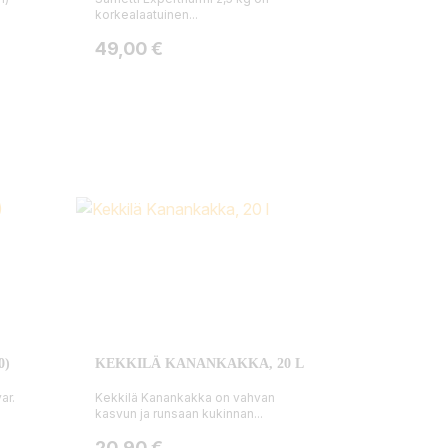
korkealaatuinen...
Hinta
49,00 €
0)
KEKKILÄ KANANKAKKA, 20 L
ar.
Kekkilä Kanankakka on vahvan
kasvun ja runsaan kukinnan...
Hinta
20,90 €