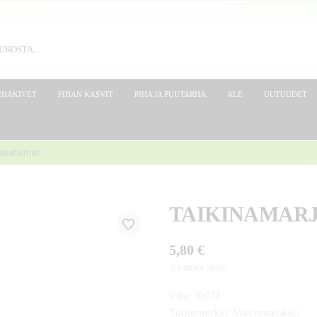
IHAKIVET
PIHAN KASVIT
PIHA JA PUUTARHA
ALE
UUTUUDET
aitataimet
TAIKINAMARJ
5,80 €
Sisältää alv:n
Viite:
10017
Tuotemerkki:
Maisematukku