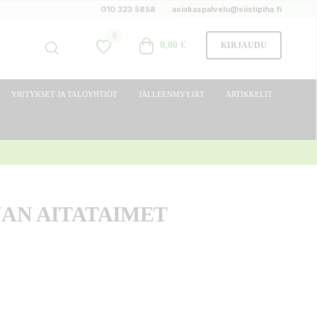
010 323 5858
asiakaspalvelu@siistipiha.fi
0
0,00 €
KIRJAUDU
YRITYKSET JA TALOYHTIÖT
JÄLLEENMYYJÄT
ARTIKKELIT
AN AITATAIMET