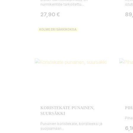
nurmikentille tarkoitettu...
istut
Hinta
Hin
27,90 €
89
KOLME ERI SÄKKIKOKOA
KORISTEKATE PUNAINEN,
PIH
SUURSÄKKI
Piha
Punainen koristekate, koristeeksi ja
Hin
6,1
suojaamaan...