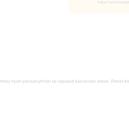
Katso toimitusaja
uu hyvin pensasryhmiin tai vapaasti kasvavaan aitaan. Pienet kelt