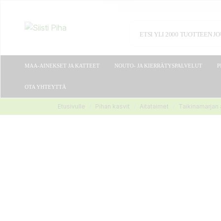
MAA-AINEKSET JA KATTEET
NOUTO- JA KIERRÄTYSPALVELUT
P
OTA YHTEYTTÄ
Etusivulle
Pihan kasvit
Aitataimet
Taikinamarjan 