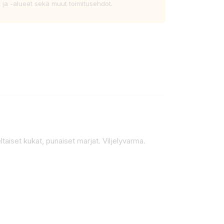
t ja -alueet sekä muut toimitusehdot.
aiset kukat, punaiset marjat. Viljelyvarma.