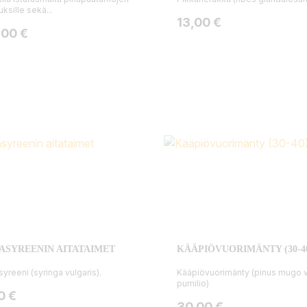
uksille sekä...
Hinta
13,00 €
ta
,00 €
ASYREENIN AITATAIMET
KÄÄPIÖVUORIMÄNTY (30-4
syreeni (syringa vulgaris).
Kääpiövuorimänty (pinus mugo v
pumilio)
ta
0 €
Hinta
30,00 €