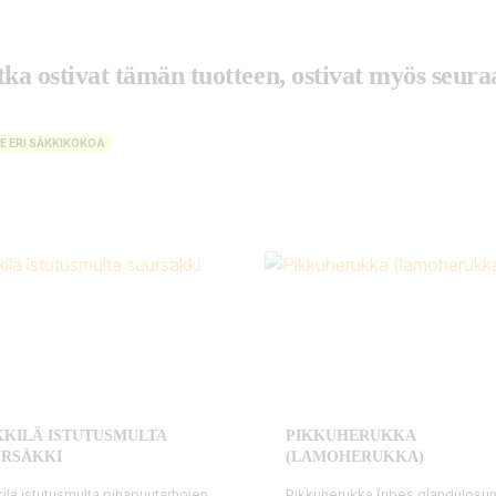
tka ostivat tämän tuotteen, ostivat myös seuraa
E ERI SÄKKIKOKOA
KILÄ ISTUTUSMULTA
PIKKUHERUKKA
URSÄKKI
(LAMOHERUKKA)
ilä istutusmulta pihapuutarhojen
Pikkuherukka (ribes glandulosu