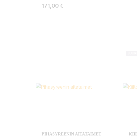
Hinta
171,00 €
JUUR
PIHASYREENIN AITATAIMET
KI