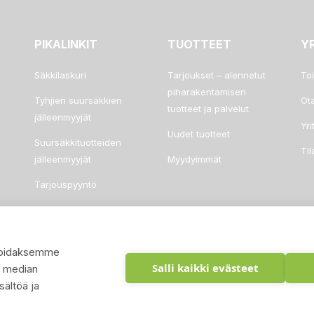
PIKALINKIT
TUOTTEET
Y
Säkkilaskuri
Tarjoukset – alennetut
To
piharakentamisen
Tyhjien suursäkkien
Ot
tuotteet ja palvelut
jälleenmyyjät
Yri
Uudet tuotteet
Suursäkkituotteiden
Ti
jälleenmyyjät
Myydyimmät
Tarjouspyyntö
Usein kysyttyä
ysoidaksemme
Salli kaikki evästeet
n median
ältöä ja
© 2026 - Suomen Siisti Piha Oy - Toteutus:
Inlean Creative