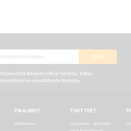
it peruuttaa tilauksen milloin tahansa. Katso
teystietomme oikeudellisista tiedoista.
PIKALINKIT
TUOTTEET
Y
Säkkilaskuri
Tarjoukset – alennetut
To
piharakentamisen