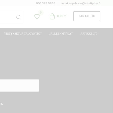
010 323 5858
asiakaspalvelu@siistipiha.fi
0
0,00 €
KIRJAUDU
YRITYKSET JA TALOYHTIÖT
JÄLLEENMYYJÄT
ARTIKKELIT
n.