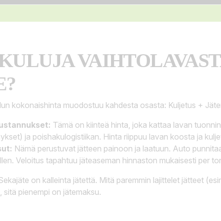
 KULUJA VAIHTOLAVAST
E?
lun kokonaishinta muodostuu kahdesta osasta: Kuljetus + Jät
kustannukset:
Tämä on kiinteä hinta, joka kattaa lavan tuonnin
nykset) ja poishakulogistiikan. Hinta riippuu lavan koosta ja kul
ut:
Nämä perustuvat jätteen painoon ja laatuun. Auto punnita
len. Veloitus tapahtuu jäteaseman hinnaston mukaisesti per ton
ekajäte on kalleinta jätettä. Mitä paremmin lajittelet jätteet (esim
), sitä pienempi on jätemaksu.