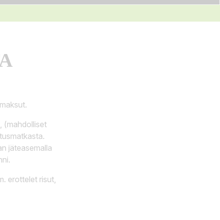
A
emaksut.
, (mahdolliset
jetusmatkasta.
an jäteasemalla
ni.
. erottelet risut,