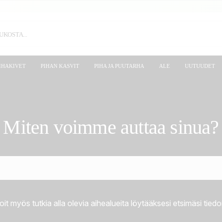
IHAKIVET
PIHAN KASVIT
PIHA JA PUUTARHA
ALE
UUTUUDET
Miten voimme auttaa sinua?
oit myös tutkia alla olevia aihealueita löytääksesi etsimäsi tiedo