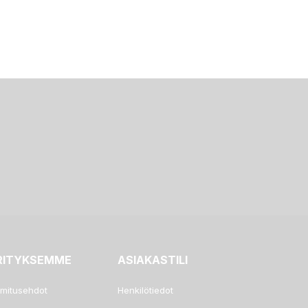
RITYKSEMME
ASIAKASTILI
imitusehdot
Henkilötiedot