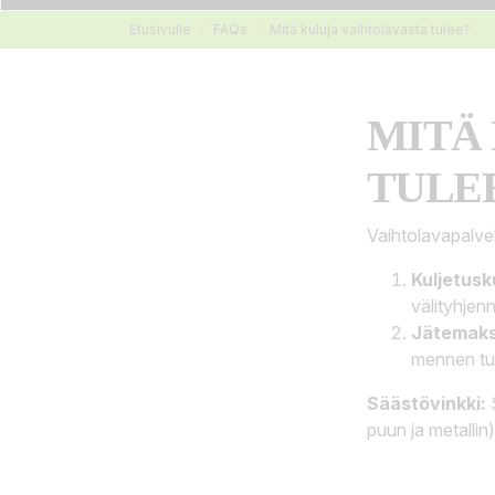
Etusivulle
FAQs
Mitä kuluja vaihtolavasta tulee?
MITÄ
TULE
Vaihtolavapalve
Kuljetus
välityhjen
Jätemaks
mennen tul
Säästövinkki:
S
puun ja metallin