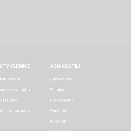
RITYKSEMME
ASIAKASTILI
imitusehdot
Henkilötiedot
a meihin yhteyttä
Tilaukset
tysesittely
Hyvityslaskut
lauksen peruutus
Osoitteet
Kupongit