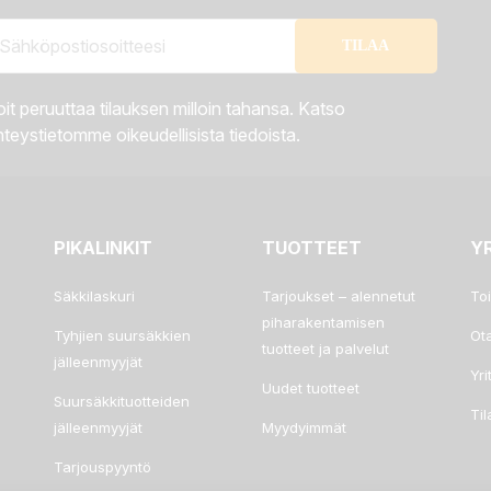
it peruuttaa tilauksen milloin tahansa. Katso
teystietomme oikeudellisista tiedoista.
PIKALINKIT
TUOTTEET
Y
Säkkilaskuri
Tarjoukset – alennetut
To
piharakentamisen
Tyhjien suursäkkien
Ot
tuotteet ja palvelut
jälleenmyyjät
Yri
Uudet tuotteet
Suursäkkituotteiden
Ti
jälleenmyyjät
Myydyimmät
Tarjouspyyntö