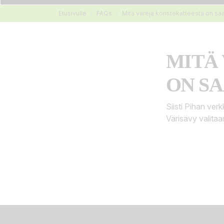
Etusivulle
FAQs
Mitä värejä koristekatteesta on saa
MITÄ
ON SA
Siisti Pihan ve
Värisävy valita