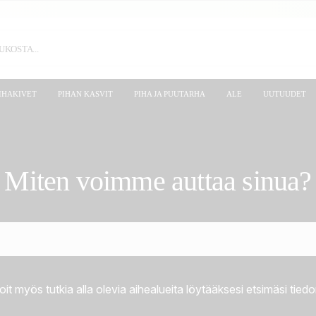
IHAKIVET
PIHAN KASVIT
PIHA JA PUUTARHA
ALE
UUTUUDET
Miten voimme auttaa sinua?
oit myös tutkia alla olevia aihealueita löytääksesi etsimäsi tiedo