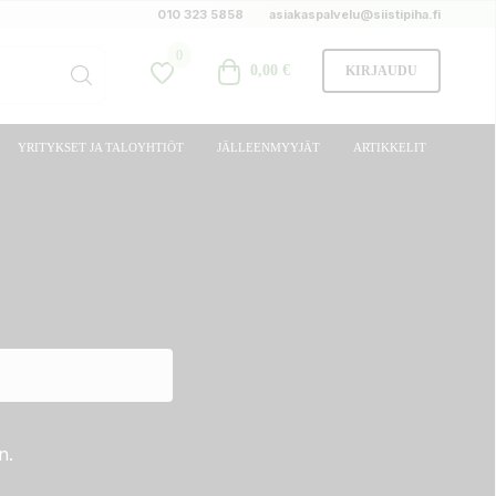
010 323 5858
asiakaspalvelu@siistipiha.fi
0
0,00 €
KIRJAUDU
YRITYKSET JA TALOYHTIÖT
JÄLLEENMYYJÄT
ARTIKKELIT
n.