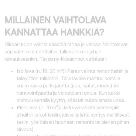
MILLAINEN VAIHTOLAVA
KANNATTAA HANKKIA?
Oikean koon valinta säästää rahaa ja vaivaa. Vaihtolavat
sopivat niin remontteihin, talkoisiin kuin pihan
raivaukseenkin. Tässä nyrkkisäännöt valintaan:
Iso lava (n. 18–20 m³): Paras valinta remontteihin ja
taloyhtiön talkoisiin. Tälle lavalle mahtuu kerralla
suuri määrä purkujätettä (puu, laatat, muovi) tai
haravointijätettä ja varastojen romua. Kun kaikki
mahtuu kerralla kyytiin, säästät kuljetusmaksuissa.
Pieni lava (n. 10 m³): Järkevä valinta pienempiin
pihoihin ja kohteisiin, joissa jätettä syntyy maltillisesti
(esim. yksittäisen huoneen remontti tai pienen pihan
siivous)