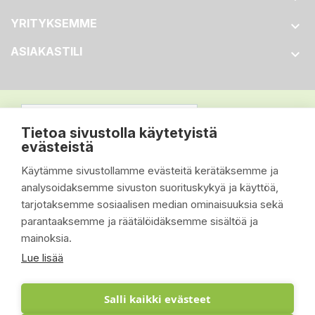
YRITYKSEMME

ASIAKASTILI

Tietoa sivustolla käytetyistä
evästeistä
Käytämme sivustollamme evästeitä kerätäksemme ja
analysoidaksemme sivuston suorituskykyä ja käyttöä,
tarjotaksemme sosiaalisen median ominaisuuksia sekä
parantaaksemme ja räätälöidäksemme sisältöä ja
mainoksia.
Lue lisää
Salli kaikki evästeet