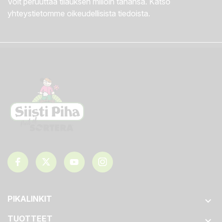
Voit peruuttaa tilauksen milloin tahansa. Katso
yhteystietomme oikeudellisista tiedoista.
PIKALINKIT

TUOTTEET
