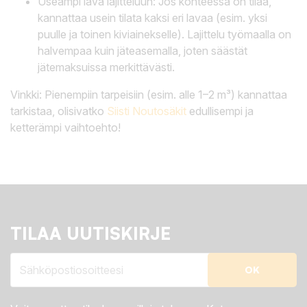
Useampi lava lajitteluun: Jos kohteessa on tilaa,
kannattaa usein tilata kaksi eri lavaa (esim. yksi
puulle ja toinen kiviainekselle). Lajittelu työmaalla on
halvempaa kuin jäteasemalla, joten säästät
jätemaksuissa merkittävästi.
Vinkki: Pienempiin tarpeisiin (esim. alle 1–2 m³) kannattaa
tarkistaa, olisivatko
Siisti Noutosäkit
edullisempi ja
ketterämpi vaihtoehto!
TILAA UUTISKIRJE