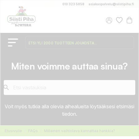
010 323 5858
asiakaspalvelu@siistipiha.fi
Miten voimme auttaa sinua?

Voit myös tutkia alla olevia aihealueita löytääksesi etsimäsi
tiedon.
Etusivulle
FAQs
Millainen vaihtolava kannattaa hankkia?