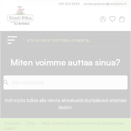
010 323 5858
asiakaspalvelu@siistipiha.fi
Miten voimme auttaa sinua?

Voit myös tutkia alla olevia aihealueita löytääksesi etsimäsi
tiedon.
Etusivulle
FAQs
Mikä rajausreuna sopii nurmikon ja istutusalueen
väliin?