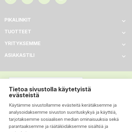
PIKALINKIT

TUOTTEET

YRITYKSEMME

ASIAKASTILI

Tietoa sivustolla käytetyistä
evästeistä
Käytämme sivustollamme evästeitä kerätäksemme ja
analysoidaksemme sivuston suorituskykyä ja käyttöä,
tarjotaksemme sosiaalisen median ominaisuuksia sekä
parantaaksemme ja räätälöidäksemme sisältöä ja