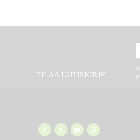
Vo
TILAA UUTISKIRJE
yh