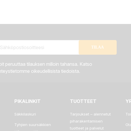
it peruuttaa tilauksen milloin tahansa. Katso
teystietomme oikeudellisista tiedoista.
PIKALINKIT
TUOTTEET
Y
Säkkilaskuri
Tarjoukset – alennetut
To
piharakentamisen
Tyhjien suursäkkien
Ot
tuotteet ja palvelut