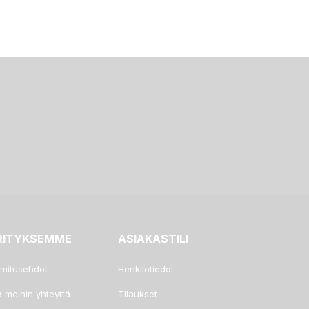
RITYKSEMME
ASIAKASTILI
imitusehdot
Henkilötiedot
a meihin yhteyttä
Tilaukset