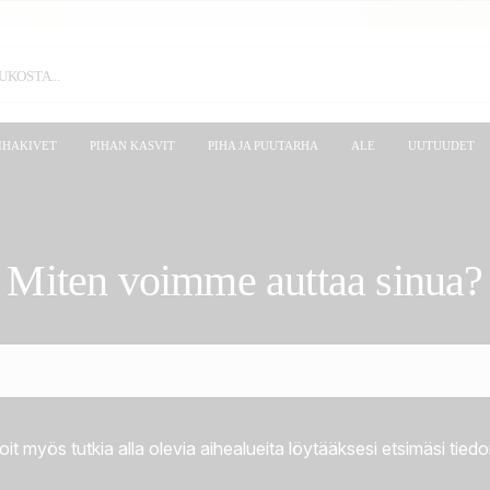
IHAKIVET
PIHAN KASVIT
PIHA JA PUUTARHA
ALE
UUTUUDET
Miten voimme auttaa sinua?
oit myös tutkia alla olevia aihealueita löytääksesi etsimäsi tiedo