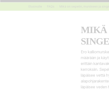
Etusivulle
FAQs
Mikä on sepelin, murskeen ja singe
MIKÄ 
SINGE
Ero kalliomurske
määrään ja käytt
erittäin kantava
kerroksiin. Sepel
läpäisee vettä hy
alapohjarakentei
läpäisee veden hy