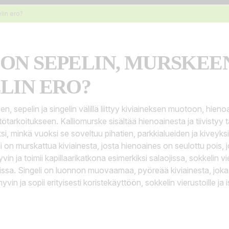
lin ero?
ON SEPELIN, MURSKEEN
LIN ERO?
en, sepelin ja singelin välillä liittyy kiviaineksen muotoon, hien
ötarkoitukseen. Kalliomurske sisältää hienoainesta ja tiivistyy 
ksi, minkä vuoksi se soveltuu pihatien, parkkialueiden ja kiveyks
i on murskattua kiviainesta, josta hienoaines on seulottu pois, j
vin ja toimii kapillaarikatkona esimerkiksi salaojissa, sokkelin vie
ssa. Singeli on luonnon muovaamaa, pyöreää kiviainesta, joka ei
vin ja sopii erityisesti koristekäyttöön, sokkelin vierustoille ja i