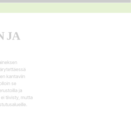
 JA
oaineksen
tärytettäessä
ien kantaviin
olloin se
rustoilla ja
 tiivisty, mutta
stutusalueille.