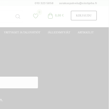
010 323 5858
asiakaspalvelu@siistipiha.fi
0
0,00 €
KIRJAUDU
YRITYKSET JA TALOYHTIÖT
JÄLLEENMYYJÄT
ARTIKKELIT
n.