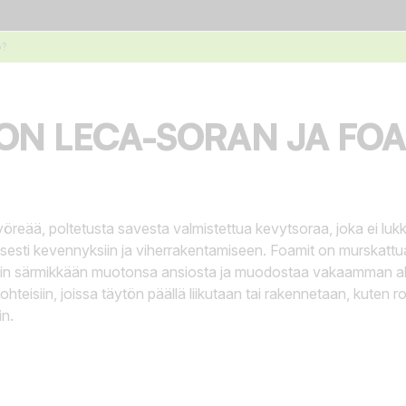
o?
ON LECA-SORAN JA FOA
reää, poltetusta savesta valmistettua kevytsoraa, joka ei lukk
yisesti kevennyksiin ja viherrakentamiseen. Foamit on murskattu
yvin särmikkään muotonsa ansiosta ja muodostaa vakaamman al
 kohteisiin, joissa täytön päällä liikutaan tai rakennetaan, kuten ro
in.