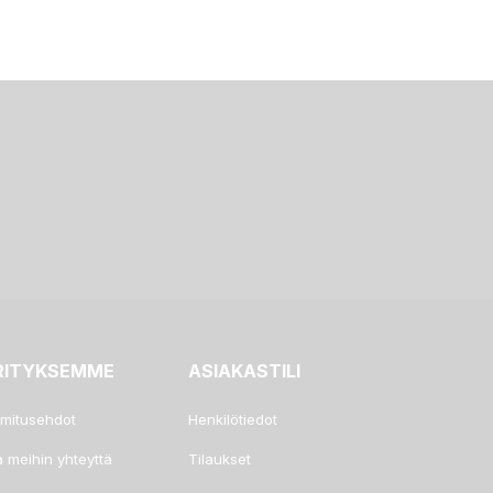
RITYKSEMME
ASIAKASTILI
imitusehdot
Henkilötiedot
a meihin yhteyttä
Tilaukset