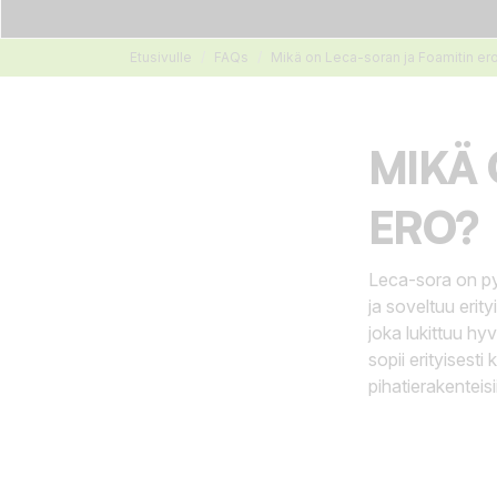
Etusivulle
FAQs
Mikä on Leca-soran ja Foamitin er
MIKÄ 
ERO?
Leca-sora on pyö
ja soveltuu erit
joka lukittuu h
sopii erityisesti
pihatierakenteisi