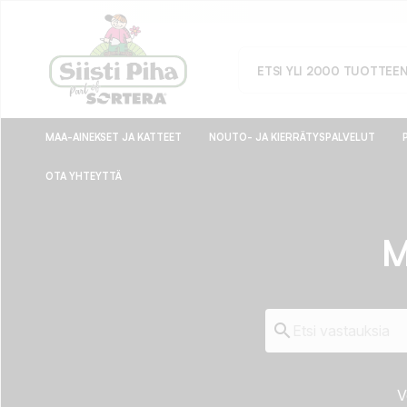
MAA-AINEKSET JA KATTEET
NOUTO- JA KIERRÄTYSPALVELUT
OTA YHTEYTTÄ
M

V