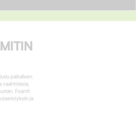
MITIN
iudu paikalleen
a vaahtolasia,
ustan. Foamit
utaeristyksiin ja