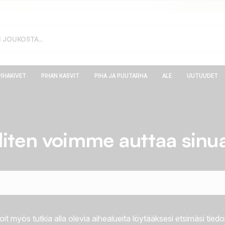
PIHAKIVET
PIHAN KASVIT
PIHA JA PUUTARHA
ALE
UUTUUDET
iten voimme auttaa sinu
oit myös tutkia alla olevia aihealueita löytääksesi etsimäsi tiedo