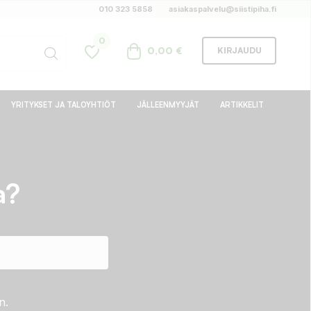
010 323 5858
asiakaspalvelu@siistipiha.fi
0
0,00 €
KIRJAUDU
YRITYKSET JA TALOYHTIÖT
JÄLLEENMYYJÄT
ARTIKKELIT
a?
n.