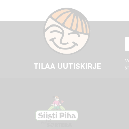
Vo
TILAA UUTISKIRJE
yh