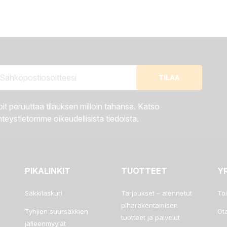
it peruuttaa tilauksen milloin tahansa. Katso
teystietomme oikeudellisista tiedoista.
PIKALINKIT
TUOTTEET
Y
Säkkilaskuri
Tarjoukset – alennetut
To
piharakentamisen
Tyhjien suursäkkien
Ot
tuotteet ja palvelut
jälleenmyyjät